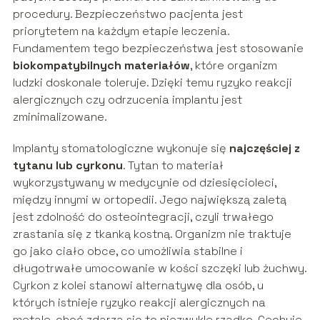
procedury. Bezpieczeństwo pacjenta jest
priorytetem na każdym etapie leczenia.
Fundamentem tego bezpieczeństwa jest stosowanie
biokompatybilnych materiałów
, które organizm
ludzki doskonale toleruje. Dzięki temu ryzyko reakcji
alergicznych czy odrzucenia implantu jest
zminimalizowane.
Implanty stomatologiczne wykonuje się
najczęściej z
tytanu lub cyrkonu
. Tytan to materiał
wykorzystywany w medycynie od dziesięcioleci,
między innymi w ortopedii. Jego największą zaletą
jest zdolność do osteointegracji, czyli trwałego
zrastania się z tkanką kostną. Organizm nie traktuje
go jako ciało obce, co umożliwia stabilne i
długotrwałe umocowanie w kości szczęki lub żuchwy.
Cyrkon z kolei stanowi alternatywę dla osób, u
których istnieje ryzyko reakcji alergicznych na
metale, choć zdarza się to niezwykle rzadko. Cechuje