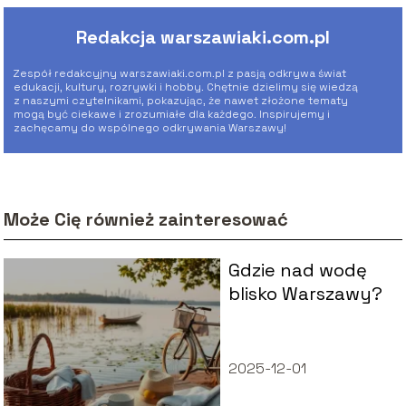
Redakcja warszawiaki.com.pl
Zespół redakcyjny warszawiaki.com.pl z pasją odkrywa świat
edukacji, kultury, rozrywki i hobby. Chętnie dzielimy się wiedzą
z naszymi czytelnikami, pokazując, że nawet złożone tematy
mogą być ciekawe i zrozumiałe dla każdego. Inspirujemy i
zachęcamy do wspólnego odkrywania Warszawy!
Może Cię również zainteresować
Gdzie nad wodę
blisko Warszawy?
2025-12-01