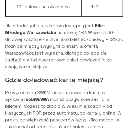
90-dniowy na okaziciela
1+2
6
Dla młodszych pasażerów dostępny jest
Bilet
Młodego Warszawiaka
na strefę 1+2. W wersji 30-
dniowej kosztuje 49 zł, a jako bilet 90-dniowy – 125 zł.
Różnica między zwykłymi biletami a ofertą
Warszawiaka jest wyraźna, dlatego opłaca się
zadbać o właściwe uprawnienia i powiązać je ze
swoją kartą miejską.
Gdzie doładować kartę miejską?
Po wyrobieniu SWKM lub aktywowaniu karty w
aplikacji
mobiWAWA
musisz oczywiście zasilić ją
biletem. Możesz to zrobić w wielu miejscach – od
klasycznych POP, przez automaty, po kanały online. W
praktyce większość pasażerów łączy kilka metod, w
zależności od tego, czy akurat spieszy się na