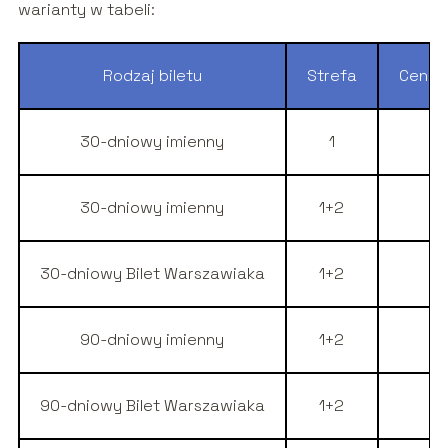
warianty w tabeli:
Rodzaj biletu
Strefa
Cena 
30-dniowy imienny
1
30-dniowy imienny
1+2
1
30-dniowy Bilet Warszawiaka
1+2
90-dniowy imienny
1+2
4
90-dniowy Bilet Warszawiaka
1+2
2