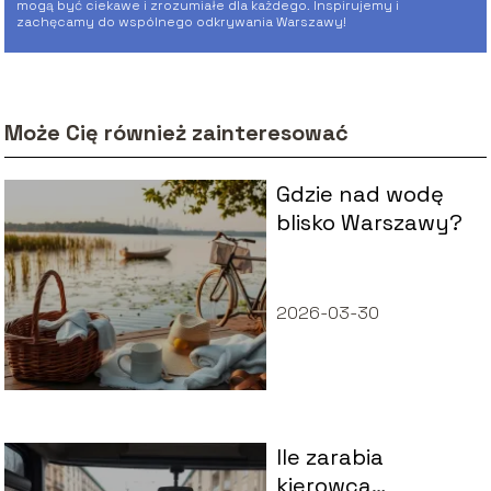
mogą być ciekawe i zrozumiałe dla każdego. Inspirujemy i
zachęcamy do wspólnego odkrywania Warszawy!
Może Cię również zainteresować
Gdzie nad wodę
blisko Warszawy?
2026-03-30
Ile zarabia
kierowca