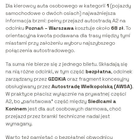
Dla kierowcy auta osobowego w kategorii
1
(pojazdy
samochodowe o dwóch osiach) najważniejsza
informacja brzmi: pełny przejazd autostradą A2 na
odcinku
Poznań – Warszawa
kosztuje około
68 zł
. To
orientacyjna kwota podawana dla trasy między tymi
miastami przy założeniu wyboru najszybszego
połączenia autostradowego.
Ta suma nie bierze się z jednego biletu. Składają się
na nią różne odcinki, w tym część
bezpłatna
, odcinek
zarządzany przez
GDDKiA
oraz fragment koncesyjny
obsługiwany przez
Autostradę Wielkopolską (AWSA)
.
W praktyce płacisz wyłącznie na prywatnej części
A2, bo „państwowa” część między
Siedlcami a
Koninem
jest dla aut osobowych darmowa, choć
przejazd przez bramki techniczne nadal jest
wymagany.
Warto też pamiętać o bezpłatnej obwodnicy