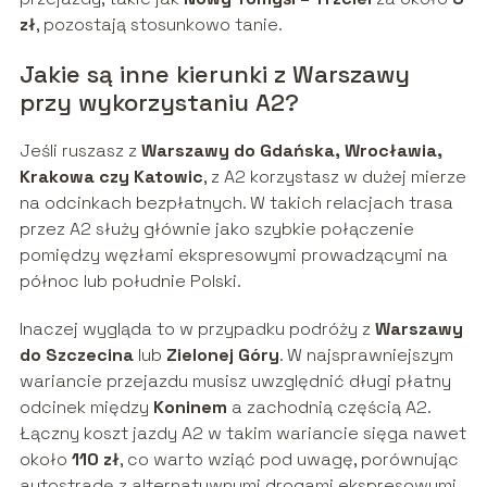
zł
, pozostają stosunkowo tanie.
Jakie są inne kierunki z Warszawy
przy wykorzystaniu A2?
Jeśli ruszasz z
Warszawy do Gdańska, Wrocławia,
Krakowa czy Katowic
, z A2 korzystasz w dużej mierze
na odcinkach bezpłatnych. W takich relacjach trasa
przez A2 służy głównie jako szybkie połączenie
pomiędzy węzłami ekspresowymi prowadzącymi na
północ lub południe Polski.
Inaczej wygląda to w przypadku podróży z
Warszawy
do Szczecina
lub
Zielonej Góry
. W najsprawniejszym
wariancie przejazdu musisz uwzględnić długi płatny
odcinek między
Koninem
a zachodnią częścią A2.
Łączny koszt jazdy A2 w takim wariancie sięga nawet
około
110 zł
, co warto wziąć pod uwagę, porównując
autostradę z alternatywnymi drogami ekspresowymi.