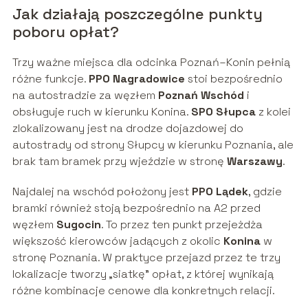
Jak działają poszczególne punkty
poboru opłat?
Trzy ważne miejsca dla odcinka Poznań–Konin pełnią
różne funkcje.
PPO Nagradowice
stoi bezpośrednio
na autostradzie za węzłem
Poznań Wschód
i
obsługuje ruch w kierunku Konina.
SPO Słupca
z kolei
zlokalizowany jest na drodze dojazdowej do
autostrady od strony Słupcy w kierunku Poznania, ale
brak tam bramek przy wjeździe w stronę
Warszawy
.
Najdalej na wschód położony jest
PPO Lądek
, gdzie
bramki również stoją bezpośrednio na A2 przed
węzłem
Sugocin
. To przez ten punkt przejeżdża
większość kierowców jadących z okolic
Konina
w
stronę Poznania. W praktyce przejazd przez te trzy
lokalizacje tworzy „siatkę” opłat, z której wynikają
różne kombinacje cenowe dla konkretnych relacji.