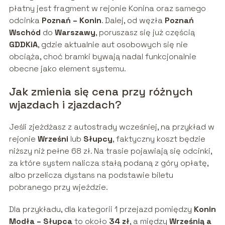
płatny jest fragment w rejonie Konina oraz samego
odcinka
Poznań – Konin
. Dalej, od węzła
Poznań
Wschód
do
Warszawy
, poruszasz się już częścią
GDDKiA
, gdzie aktualnie aut osobowych się nie
obciąża, choć bramki bywają nadal funkcjonalnie
obecne jako element systemu.
Jak zmienia się cena przy różnych
wjazdach i zjazdach?
Jeśli zjeżdżasz z autostrady wcześniej, na przykład w
rejonie
Wrześni
lub
Słupcy
, faktyczny koszt będzie
niższy niż pełne 68 zł. Na trasie pojawiają się odcinki,
za które system nalicza stałą podaną z góry opłatę,
albo przelicza dystans na podstawie biletu
pobranego przy wjeździe.
Dla przykładu, dla kategorii 1 przejazd pomiędzy
Konin
Modła – Słupca
to około
34 zł
, a między
Wrześnią a