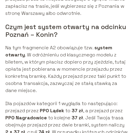
zapłacisz na trasie, jeśli wybierzesz się z Poznania w
stronę Warszawy albo odwrotnie.
Czym jest system otwarty na odcinku
Poznań – Konin?
Na tym fragmencie A2 obowiązuje tzw.
system
otwarty
. W odróżnieniu od klasycznego modelu z
biletem, w którym płacisz dopiero przy zjeździe, tutaj
opłata jest pobierana w momencie przejazdu przez
konkretną bramkę. Każdy przejazd przez taki punkt to
osobna transakcja, zazwyczaj ze stałą stawką za
dane miejsce.
Dla pojazdów kategorii 1 wygląda to następująco:
przejazd przez
PPO Lądek
to
37 zł
, a przejazd przez
PPO Nagradowice
to kolejne
37 zł
. Jeśli Twoja trasa
obejmuje przejazd przez dwie bramki, system naliczy
2 × 37 zł
, czyli
74 zł
. W przypadku krótszych odcinków