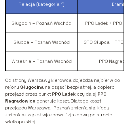
Relacja (kategoria 1)
Bramki
Sługocin – Poznań Wschód
PPO Lądek + PPO N
Słupca – Poznań Wschód
SPO Słupca + PPO 
Września – Poznań Wschód
PPO Nagrado
Od strony Warszawy kierowca dojeżdża najpierw do
rejonu
Sługocina
na części bezpłatnej, a dopiero
przejazd przez punkt
PPO Lądek
czy dalej
PPO
Nagradowice
generuje koszt. Dlatego koszt
przejazdu Warszawa–Poznań zmienia się, kiedy
zmieniasz węzeł wjazdowy i zjazdowy po stronie
wielkopolskiej.