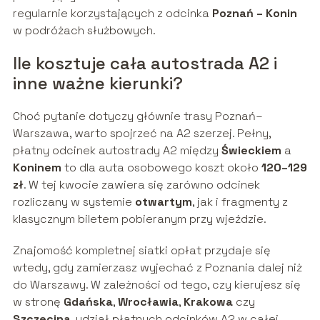
regularnie korzystających z odcinka
Poznań – Konin
w podróżach służbowych.
Ile kosztuje cała autostrada A2 i
inne ważne kierunki?
Choć pytanie dotyczy głównie trasy Poznań–
Warszawa, warto spojrzeć na A2 szerzej. Pełny,
płatny odcinek autostrady A2 między
Świeckiem
a
Koninem
to dla auta osobowego koszt około
120–129
zł
. W tej kwocie zawiera się zarówno odcinek
rozliczany w systemie
otwartym
, jak i fragmenty z
klasycznym biletem pobieranym przy wjeździe.
Znajomość kompletnej siatki opłat przydaje się
wtedy, gdy zamierzasz wyjechać z Poznania dalej niż
do Warszawy. W zależności od tego, czy kierujesz się
w stronę
Gdańska
,
Wrocławia
,
Krakowa
czy
Szczecina
, udział płatnych odcinków A2 w całej