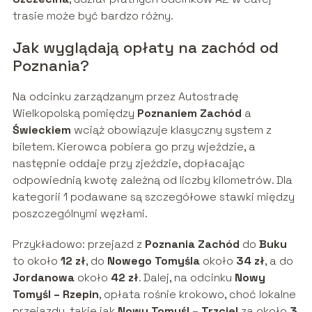
trasie może być bardzo różny.
Jak wyglądają opłaty na zachód od
Poznania?
Na odcinku zarządzanym przez Autostradę
Wielkopolską pomiędzy
Poznaniem Zachód
a
Świeckiem
wciąż obowiązuje klasyczny system z
biletem. Kierowca pobiera go przy wjeździe, a
następnie oddaje przy zjeździe, dopłacając
odpowiednią kwotę zależną od liczby kilometrów. Dla
kategorii 1 podawane są szczegółowe stawki między
poszczególnymi węzłami.
Przykładowo: przejazd z
Poznania Zachód
do
Buku
to około
12 zł
, do
Nowego Tomyśla
około
34 zł
, a do
Jordanowa
około
42 zł
. Dalej, na odcinku
Nowy
Tomyśl – Rzepin
, opłata rośnie krokowo, choć lokalne
przejazdy, takie jak
Nowy Tomyśl – Trzciel
za około
3