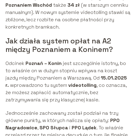
Poznaniem Wschód
także
34 zł
(w starszym cenniku
manualnym). W nowym systemie videotolling stawki są
zbliżone, lecz rozbite na osobne płatności przy
konkretnych bramkach.
Jak działa system opłat na A2
między Poznaniem a Koninem?
Odcinek
Poznań – Konin
jest szczególnie istotny, bo
to właśnie on w dużym stopniu wpływa na koszt
jazdy między Poznaniem a Warszawą. Od
15.01.2025
r.
wprowadzono tu system
videotolling
, co oznacza,
że możesz zapłacić automatycznie, bez
zatrzymywania się przy klasycznej kasie.
Jednocześnie zachowany został podział na trzy
główne punkty, w których nalicza się opłaty:
PPO
Nagradowice
,
SPO Słupca
i
PPO Lądek
. To właśnie
przejazd przez te miejsca decyduje o tym, ile finalnie