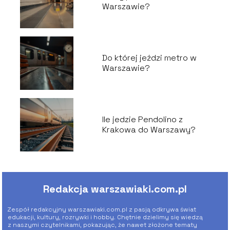
Warszawie?
Do której jeździ metro w
Warszawie?
Ile jedzie Pendolino z
Krakowa do Warszawy?
Redakcja warszawiaki.com.pl
Zespół redakcyjny warszawiaki.com.pl z pasją odkrywa świat
edukacji, kultury, rozrywki i hobby. Chętnie dzielimy się wiedzą
z naszymi czytelnikami, pokazując, że nawet złożone tematy