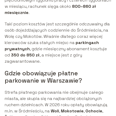
pięciodniowym tygodniu pracy i czterech tygodniach
w miesiącu, rachunek sięga około
800–860 zł
miesięcznie
.
Taki poziom kosztów jest szczególnie odczuwalny dla
osób dojeżdżających codziennie do Śródmieścia, na
Wolę czy Mokotów. Właśnie dlatego coraz więcej
kierowców szuka stałych miejsc na
parkingach
prywatnych
, gdzie miesięczny abonament kosztuje
od
350 do 850 zł
, a miejsce jest z góry
zagwarantowane.
Gdzie obowiązuje płatne
parkowanie w Warszawie?
Strefa płatnego parkowania nie obejmuje całego
miasta, ale skupia się na najbardziej obciążonych
ruchem dzielnicach. W 2026 roku opłaty obowiązują
m.in. w Śródmieściu, na
Woli
,
Mokotowie
,
Ochocie
,