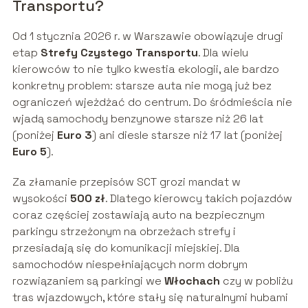
Transportu?
Od 1 stycznia 2026 r. w Warszawie obowiązuje drugi
etap
Strefy Czystego Transportu
. Dla wielu
kierowców to nie tylko kwestia ekologii, ale bardzo
konkretny problem: starsze auta nie mogą już bez
ograniczeń wjeżdżać do centrum. Do śródmieścia nie
wjadą samochody benzynowe starsze niż 26 lat
(poniżej
Euro 3
) ani diesle starsze niż 17 lat (poniżej
Euro 5
).
Za złamanie przepisów SCT grozi mandat w
wysokości
500 zł
. Dlatego kierowcy takich pojazdów
coraz częściej zostawiają auto na bezpiecznym
parkingu strzeżonym na obrzeżach strefy i
przesiadają się do komunikacji miejskiej. Dla
samochodów niespełniających norm dobrym
rozwiązaniem są parkingi we
Włochach
czy w pobliżu
tras wjazdowych, które stały się naturalnymi hubami