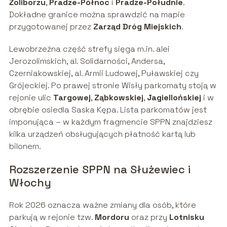
Żoliborzu
,
Pradze-Północ
i
Pradze-Południe
.
Dokładne granice można sprawdzić na mapie
przygotowanej przez
Zarząd Dróg Miejskich
.
Lewobrzeżna część strefy sięga m.in. alei
Jerozolimskich, al. Solidarności, Andersa,
Czerniakowskiej, al. Armii Ludowej, Puławskiej czy
Grójeckiej. Po prawej stronie Wisły parkomaty stoją w
rejonie ulic
Targowej
,
Ząbkowskiej
,
Jagiellońskiej
i w
obrębie osiedla Saska Kępa. Lista parkomatów jest
imponująca – w każdym fragmencie SPPN znajdziesz
kilka urządzeń obsługujących płatność kartą lub
bilonem.
Rozszerzenie SPPN na Służewiec i
Włochy
Rok 2026 oznacza ważne zmiany dla osób, które
parkują w rejonie tzw.
Mordoru
oraz przy
Lotnisku