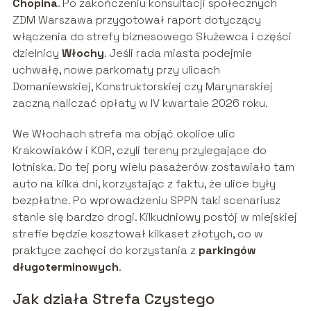
Chopina
. Po zakończeniu konsultacji społecznych
ZDM Warszawa przygotował raport dotyczący
włączenia do strefy biznesowego Służewca i części
dzielnicy
Włochy
. Jeśli rada miasta podejmie
uchwałę, nowe parkomaty przy ulicach
Domaniewskiej, Konstruktorskiej czy Marynarskiej
zaczną naliczać opłaty w IV kwartale 2026 roku.
We Włochach strefa ma objąć okolice ulic
Krakowiaków i KOR, czyli tereny przylegające do
lotniska. Do tej pory wielu pasażerów zostawiało tam
auto na kilka dni, korzystając z faktu, że ulice były
bezpłatne. Po wprowadzeniu SPPN taki scenariusz
stanie się bardzo drogi. Kilkudniowy postój w miejskiej
strefie będzie kosztował kilkaset złotych, co w
praktyce zachęci do korzystania z
parkingów
długoterminowych
.
Jak działa Strefa Czystego