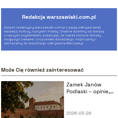
Redakcja warszawiaki.com.pl
Zespół redakcyjny warszawiaki.com.pl z pasją odkrywa świat
edukacji, kultury, rozrywki i hobby. Chętnie dzielimy się wiedzą
z naszymi czytelnikami, pokazując, że nawet złożone tematy
mogą być ciekawe i zrozumiałe dla każdego. Inspirujemy i
zachęcamy do wspólnego odkrywania Warszawy!
Może Cię również zainteresować
Zamek Janów
Podlaski – opinie,
atrakcje, czy
warto odwiedzić?
2026-03-29