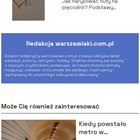
Jak narysować nuty na
pięciolinii? Podstawy
notacji muzycznej
Redakcja warszawiaki.com.pl
Zespół redakcyjny warszawiaki.com.pl z pasją odkrywa świat
edukacji, kultury, rozrywki i hobby. Chętnie dzielimy się wiedzą
z naszymi czytelnikami, pokazując, że nawet złożone tematy
mogą być ciekawe i zrozumiałe dla każdego. Inspirujemy i
zachęcamy do wspólnego odkrywania Warszawy!
Może Cię również zainteresować
Kiedy powstało
metro w
Warszawie?