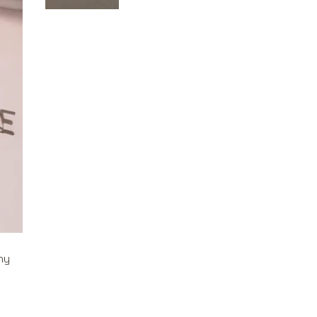
muzycznej
ny