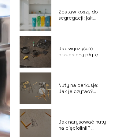
Zestaw koszy do
segregacji: jak
ułatwić recykling
odpadów?
Jak wyczyścić
przypaloną płytę
ceramiczną?
Nuty na perkusję:
Jak je czytać?
Przewodnik dla
perkusistów
Jak narysować nuty
na pięciolinii?
Podstawy notacji