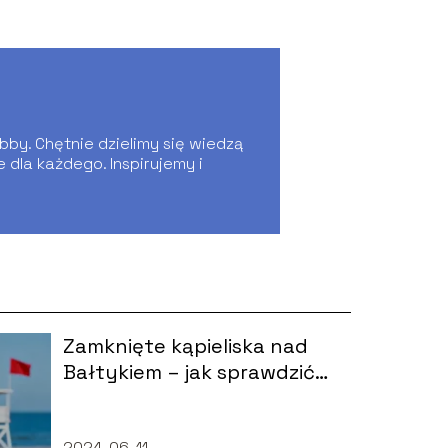
bby. Chętnie dzielimy się wiedzą
dla każdego. Inspirujemy i
Zamknięte kąpieliska nad
Bałtykiem – jak sprawdzić
aktualny stan?
2024-06-11