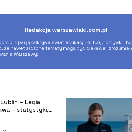
Redakcja warszawiaki.com.pl
m.pl z pasją odkrywa świat edukacji, kultury, rozrywki i ho
ąc, że nawet złożone tematy mogą być ciekawe i zrozumiałe 
wania Warszawy!
Lublin – Legia
wa – statystyki,
 wyniki
-11