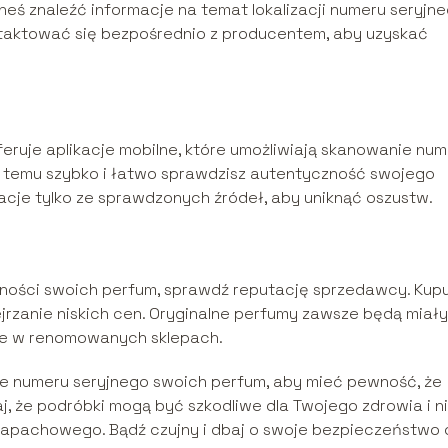
eś znaleźć informacje na temat lokalizacji numeru seryjn
ntaktować się bezpośrednio z producentem, aby uzyskać
eruje aplikacje mobilne, które umożliwiają skanowanie nu
i temu szybko i łatwo sprawdzisz autentyczność swojego
kacje tylko ze sprawdzonych źródeł, aby uniknąć oszustw.
zności swoich perfum, sprawdź reputację sprzedawcy. Kupu
ejrzanie niskich cen. Oryginalne perfumy zawsze będą miały
ne w renomowanych sklepach.
e numeru seryjnego swoich perfum, aby mieć pewność, że
j, że podróbki mogą być szkodliwe dla Twojego zdrowia i n
apachowego. Bądź czujny i dbaj o swoje bezpieczeństwo 