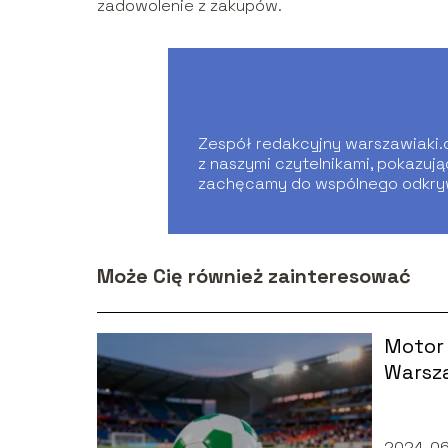
zadowolenie z zakupów.
Zespół redakcyjny warszawiaki.co
z naszymi czytelnikami, pokazuj
zachęcamy do wspólnego odkry
Może Cię również zainteresować
Motor 
Warsza
mecze,
2024-06