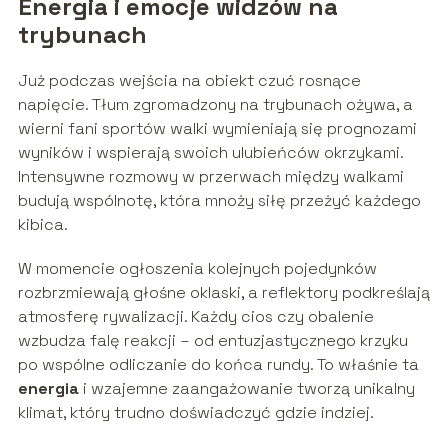
Energia i emocje widzów na
trybunach
Już podczas wejścia na obiekt czuć rosnące
napięcie. Tłum zgromadzony na trybunach ożywa, a
wierni fani sportów walki wymieniają się prognozami
wyników i wspierają swoich ulubieńców okrzykami.
Intensywne rozmowy w przerwach między walkami
budują wspólnotę, która mnoży siłę przeżyć każdego
kibica.
W momencie ogłoszenia kolejnych pojedynków
rozbrzmiewają głośne oklaski, a reflektory podkreślają
atmosferę rywalizacji. Każdy cios czy obalenie
wzbudza falę reakcji – od entuzjastycznego krzyku
po wspólne odliczanie do końca rundy. To właśnie ta
energia
i wzajemne zaangażowanie tworzą unikalny
klimat, który trudno doświadczyć gdzie indziej.