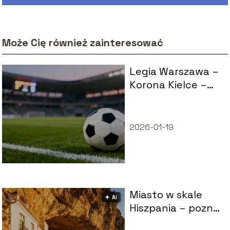
Może Cię również zainteresować
Legia Warszawa –
Korona Kielce –
statystyki, mecze,
wyniki
2026-01-19
Miasto w skale
🟅 AI
Hiszpania – poznaj
niezwykłe Setenil