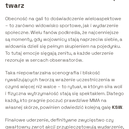
twarz
Obecność na gali to doświadczenie wieloaspektowe
– to zarówno widowisko sportowe, jak i wydarzenie
społeczne. Wielu fanów podkreśla, że najcenniejsze
są momenty, gdy wojownicy stają naprzeciw siebie, a
widownia dzieli się pełnym skupieniem na pojedynku.
To tutaj emocje sięgają zenitu, a każde uderzenie
rezonuje w sercach obserwatorów.
Taka niepowtarzalna scenografia i bliskość
rywalizujących tworzą wrażenie uczestniczenia w
czymś więcej niż walce – to rytuał, w którym siła woli
i fizyczna wytrzymałość stają się spektaklem. Dlatego
każdy, kto pragnie poczuć prawdziwe MMA na
własnej skórze, powinien odwiedzić kolejną galę
KSW
.
Finałowe uderzenie, definitywne zwycięstwo czy
gwałtowny zwrot akcji przypieczętowują wydarzenie,