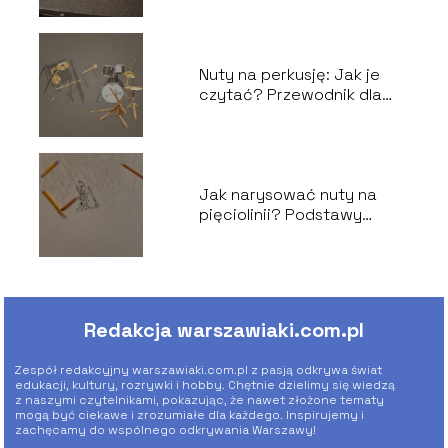
Nuty na perkusję: Jak je
czytać? Przewodnik dla
perkusistów
Jak narysować nuty na
pięciolinii? Podstawy
notacji muzycznej
Redakcja warszawiaki.com.pl
Zespół redakcyjny warszawiaki.com.pl z pasją odkrywa świat
edukacji, kultury, rozrywki i hobby. Chętnie dzielimy się wiedzą
z naszymi czytelnikami, pokazując, że nawet złożone tematy
mogą być ciekawe i zrozumiałe dla każdego. Inspirujemy i
zachęcamy do wspólnego odkrywania Warszawy!