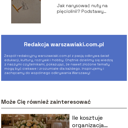
Jak narysować nuty na
pięciolinii? Podstawy
notacji muzycznej
Redakcja warszawiaki.com.pl
Zespół redakcyjny warszawiaki.com.pl z pasją odkrywa świat
edukacji, kultury, rozrywki i hobby. Chętnie dzielimy się wiedzą
z naszymi czytelnikami, pokazując, że nawet złożone tematy
mogą być ciekawe i zrozumiałe dla każdego. Inspirujemy i
zachęcamy do wspólnego odkrywania Warszawy!
Może Cię również zainteresować
Ile kosztuje
organizacja