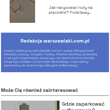
Jak narysować nuty na
pięciolinii? Podstawy
notacji muzycznej
Redakcja warszawiaki.com.pl
Zespół redakcyjny warszawiaki.com.pl z pasją odkrywa świat
edukacji, kultury, rozrywki i hobby. Chętnie dzielimy się wiedzą
z naszymi czytelnikami, pokazując, że nawet złożone tematy
mogą być ciekawe i zrozumiałe dla każdego. Inspirujemy i
zachęcamy do wspólnego odkrywania Warszawy!
Może Cię również zainteresować
Gdzie zaparkować