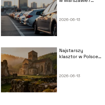
w Warszawie?
Przewodnik po
parkingach
2026-06-13
Najstarszy
klasztor w Polsce
– historia,
lokalizacja,
zwiedzanie
2026-06-13