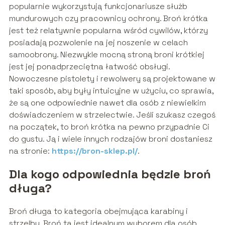
popularnie wykorzystują funkcjonariusze służb
mundurowych czy pracownicy ochrony. Broń krótka
jest też relatywnie popularna wśród cywilów, którzy
posiadają pozwolenie na jej noszenie w celach
samoobrony. Niezwykle mocną stroną broni krótkiej
jest jej ponadprzeciętna łatwość obsługi.
Nowoczesne pistolety i rewolwery są projektowane w
taki sposób, aby były intuicyjne w użyciu, co sprawia,
że są one odpowiednie nawet dla osób z niewielkim
doświadczeniem w strzelectwie. Jeśli szukasz czegoś
na początek, to broń krótka na pewno przypadnie Ci
do gustu. Ją i wiele innych rodzajów broni dostaniesz
na stronie:
https://bron-sklep.pl/
.
Dla kogo odpowiednia będzie broń
długa?
Broń długa to kategoria obejmująca karabiny i
strzelby. Broń ta jest idealnym wyborem dla osób,