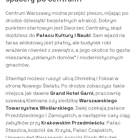
Centrum Warszawy można przejść pieszo, mijając po
drodze dziesiątki bezpłatnych atrakcji. Dobrym
punktem startowym jest Dworzec Centralny, skąd
dojdziesz do
Pałacu Kultury i Nauki
. Sam wjazd na
taras widokowy jest płatny, ale budynek robi
wrażenie również z zewnątrz, a jego okolice to gęsta
mieszanka „szklanych domów” i modernistycznych
gmachów.
Stamtąd możesz ruszyć ulicą Chmielną i Foksal w
stronę Nowego Światu. Po drodze zobaczysz takie
miejsca jak dawne
Grand Hotel Garni
, pracownię
szewską Kielmana czy siedzibę
Warszawskiego
Towarzystwa Wioślarskiego
. Dalej czekają pałace
Przeździeckiego i Zamoyskich, a następnie cały ciąg
zabytków przy
Krakowskim Przedmieściu
: Pałac
Staszica, kościół św. Krzyża, Pałac Czapskich,
Uniwersytet Warszawski, kościół Sióstr Wizytek,