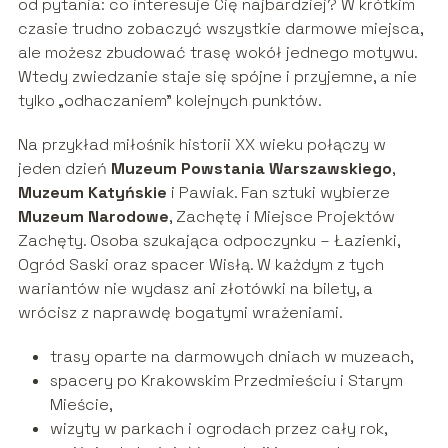
od pytania: co interesuje Cię najbardziej? W krótkim
czasie trudno zobaczyć wszystkie darmowe miejsca,
ale możesz zbudować trasę wokół jednego motywu.
Wtedy zwiedzanie staje się spójne i przyjemne, a nie
tylko „odhaczaniem” kolejnych punktów.
Na przykład miłośnik historii XX wieku połączy w
jeden dzień
Muzeum Powstania Warszawskiego
,
Muzeum Katyńskie
i Pawiak. Fan sztuki wybierze
Muzeum Narodowe
, Zachętę i Miejsce Projektów
Zachęty. Osoba szukająca odpoczynku – Łazienki,
Ogród Saski oraz spacer Wisłą. W każdym z tych
wariantów nie wydasz ani złotówki na bilety, a
wrócisz z naprawdę bogatymi wrażeniami.
trasy oparte na darmowych dniach w muzeach,
spacery po Krakowskim Przedmieściu i Starym
Mieście,
wizyty w parkach i ogrodach przez cały rok,