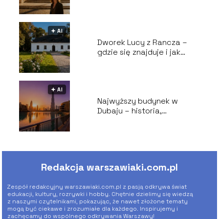
historia i ciekawostki
🟅 AI
Dworek Lucy z Rancza –
gdzie się znajduje i jak
wygląda?
🟅 AI
Najwyższy budynek w
Dubaju – historia,
wysokość, ciekawostki
Redakcja warszawiaki.com.pl
Zespół redakcyjny warszawiaki.com.pl z pasją odkrywa świat
edukacji, kultury, rozrywki i hobby. Chętnie dzielimy się wiedzą
z naszymi czytelnikami, pokazując, że nawet złożone tematy
mogą być ciekawe i zrozumiałe dla każdego. Inspirujemy i
zachęcamy do wspólnego odkrywania Warszawy!