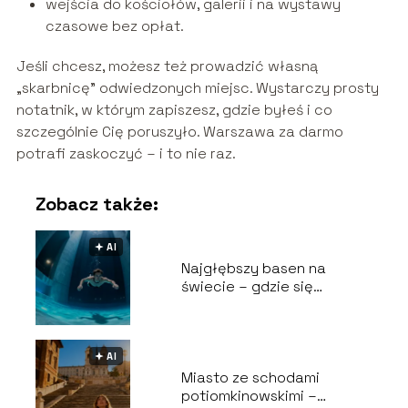
wejścia do kościołów, galerii i na wystawy
czasowe bez opłat.
Jeśli chcesz, możesz też prowadzić własną
„skarbnicę” odwiedzonych miejsc. Wystarczy prosty
notatnik, w którym zapiszesz, gdzie byłeś i co
szczególnie Cię poruszyło. Warszawa za darmo
potrafi zaskoczyć – i to nie raz.
Zobacz także:
🟅 AI
Najgłębszy basen na
świecie – gdzie się
znajduje i ile ma metrów?
🟅 AI
Miasto ze schodami
potiomkinowskimi –