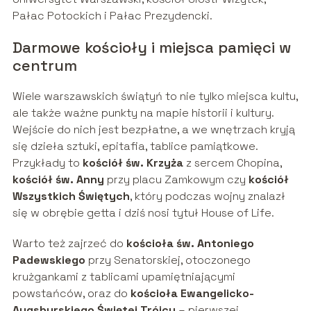
Pałac Potockich i Pałac Prezydencki.
Darmowe kościoły i miejsca pamięci w
centrum
Wiele warszawskich świątyń to nie tylko miejsca kultu,
ale także ważne punkty na mapie historii i kultury.
Wejście do nich jest bezpłatne, a we wnętrzach kryją
się dzieła sztuki, epitafia, tablice pamiątkowe.
Przykłady to
kościół św. Krzyża
z sercem Chopina,
kościół św. Anny
przy placu Zamkowym czy
kościół
Wszystkich Świętych
, który podczas wojny znalazł
się w obrębie getta i dziś nosi tytuł House of Life.
Warto też zajrzeć do
kościoła św. Antoniego
Padewskiego
przy Senatorskiej, otoczonego
krużgankami z tablicami upamiętniającymi
powstańców, oraz do
kościoła Ewangelicko-
Augsburskiego Świętej Trójcy
– pierwszej