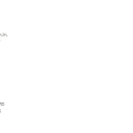
.in.
j
16
3