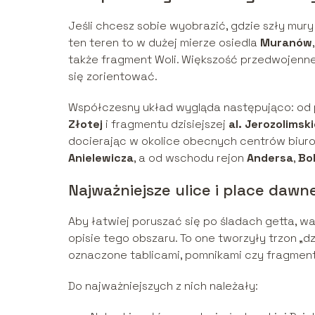
Jeśli chcesz sobie wyobrazić, gdzie szły mury
ten teren to w dużej mierze osiedla
Muranów
także fragment Woli. Większość przedwojennej
się zorientować.
Współczesny układ wygląda następująco: od 
Złotej
i fragmentu dzisiejszej
al. Jerozolimsk
docierając w okolice obecnych centrów biuro
Anielewicza
, a od wschodu rejon
Andersa
,
Bo
Najważniejsze ulice i place dawn
Aby łatwiej poruszać się po śladach getta, wa
opisie tego obszaru. To one tworzyły trzon „dz
oznaczone tablicami, pomnikami czy fragmen
Do najważniejszych z nich należały: