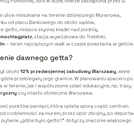
nicy Północnej, dziś w dużej mierze zastąpiona przez ul.
e ulice mieszkalne na terenie dzisiejszego Muranowa,
nku od placu Bankowego do okolic sądów,
e getto, miejsce słynnej kładki nad jezdnią,
mschlagplatz
, stacja wywózkowa do Treblinki,
lin
– teren najcięższych walk w czasie powstania w getcie
erenie dawnego getta?
yli około
12% przedwojennej zabudowy Warszawy
, wiele
gdzie przebiegały jego granice. W planowaniu spaceru po
 terenie, jak i współczesne szlaki edukacyjne, np. trasy
oryczny
czy miasto stołeczne Warszawa.
 sieć punktów pamięci, która oplata sporą część centrum.
: od codzienności za murem, przez opór zbrojny, po deporta
że pytanie „gdzie było getto?” dotyczy znacznie większego