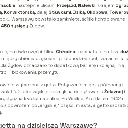
mackie
, następnie ulicami
Przejazd
,
Nalewki
, skrajem
Ogro
ą
,
Konwiktorską
, dalej
Stawkami
,
Dziką
,
Okopową
,
Towaro
 środku Warszawy powstało zamknięte, ściśle kontrolowane
o
450 tysięcy
Żydów.
 się na dwie części. Ulica
Chłodna
rozcinała je na tzw.
du
omiędzy obiema częściami przechodziła ruchliwa arteria, 
. Dla Żydów oznaczało to dodatkową barierę i kolejną linię
roli i blokowania przemytu.
łkowicie wyłączony z getta. Połączenie między północną i
wniał już tylko wąski przesmyk na skrzyżowaniu
Żelaznej
i
erystyczna kładka nad ulicą. Po Wielkiej Akcji latem 1942 r.
 z powrotem do „aryjskiej” części miasta, a getto szcząt
.
getta na dzisiejszą Warszawę?