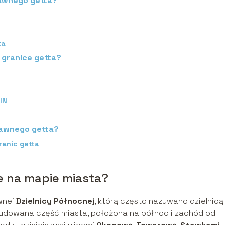
dawnego getta?
ta
 granice getta?
IN
dawnego getta?
ranic getta
e na mapie miasta?
wnej
Dzielnicy Północnej
, którą często nazywano dzielnicą
udowana część miasta, położona na północ i zachód od