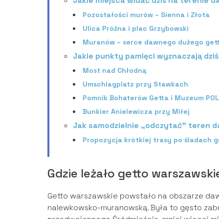
Jakie miejsca widać dziś na terenie 
Pozostałości murów – Sienna i Złota
Ulica Próżna i plac Grzybowski
Muranów – serce dawnego dużego get
Jakie punkty pamięci wyznaczają dziś
Most nad Chłodną
Umschlagplatz przy Stawkach
Pomnik Bohaterów Getta i Muzeum POL
Bunkier Anielewicza przy Miłej
Jak samodzielnie „odczytać” teren 
Propozycja krótkiej trasy po śladach g
Gdzie leżało getto warszawski
Getto warszawskie powstało na obszarze da
nalewkowsko-muranowską. Była to gęsto zab