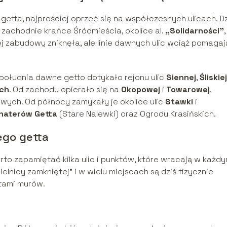
 getta, najprościej oprzeć się na współczesnych ulicach. Dz
, zachodnie krańce Śródmieścia, okolice al.
„Solidarności”
,
 zabudowy zniknęła, ale linie dawnych ulic wciąż pomagaj
południa dawne getto dotykało rejonu ulic
Siennej
,
Śliskiej
ich
. Od zachodu opierało się na
Okopowej
i
Towarowej
,
wych. Od północy zamykały je okolice ulic
Stawki
i
haterów Getta
(Stare Nalewki) oraz Ogrodu Krasińskich.
ego getta
rto zapamiętać kilka ulic i punktów, które wracają w każd
ielnicy zamkniętej” i w wielu miejscach są dziś fizycznie
tami murów.