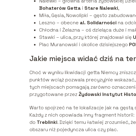
Nalewki – główna arteria żydowskiej Dziel
Bohaterów Getta
i
Stare Nalewki
,
Miła, Gęsia, Nowolipki – gęsto zabudowan
Leszno – obecne
al. Solidarności
na odci
Chłodna i Żelazna – oś dzieląca duże i mał
Stawki – ulica, przy której znajdował się
U
Plac Muranowski i okolice dzisiejszego
PO
Jakie miejsca widać dziś na t
Choć w wyniku likwidacji getta Niemcy zniszcz
punktów wciąż pozwala precyzyjnie wskazać, 
tych miejscach pomagają zarówno oznaczenia w
przygotowane przez
Żydowski Instytut Hist
Warto spojrzeć na te lokalizacje jak na gęstą
Każdy z nich opowiada inny fragment historii
do
Treblinki
. Dzięki temu łatwiej zrozumieć, 
obszaru niż pojedyncza ulica czy plac.