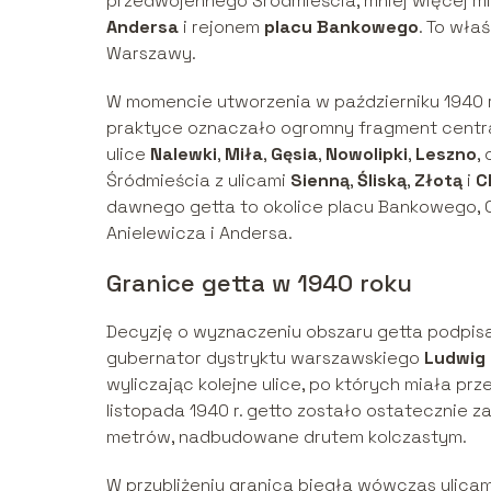
przedwojennego Śródmieścia, mniej więcej mi
Andersa
i rejonem
placu Bankowego
. To wła
Warszawy.
W momencie utworzenia w październiku 1940 r
praktyce oznaczało ogromny fragment central
ulice
Nalewki
,
Miła
,
Gęsia
,
Nowolipki
,
Leszno
,
Śródmieścia z ulicami
Sienną
,
Śliską
,
Złotą
i
C
dawnego getta to okolice placu Bankowego, Ogro
Anielewicza i Andersa.
Granice getta w 1940 roku
Decyzję o wyznaczeniu obszaru getta podpisa
gubernator dystryktu warszawskiego
Ludwig 
wyliczając kolejne ulice, po których miała p
listopada 1940 r. getto zostało ostatecznie z
metrów, nadbudowane drutem kolczastym.
W przybliżeniu granica biegła wówczas ulicam