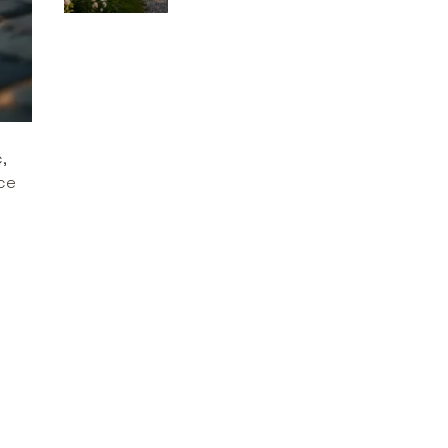
wygląda?
,
ice