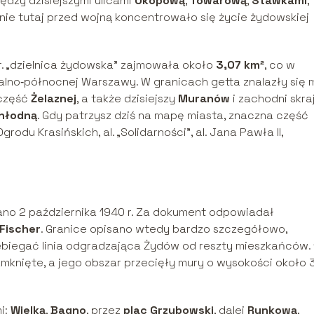
ędzy dzisiejszymi ulicami
Okopową
,
Towarową
,
Stawkami
,
śnie tutaj przed wojną koncentrowało się życie żydowskiej
. „dzielnica żydowska” zajmowała około
3,07 km²
, co w
no‑północnej Warszawy. W granicach getta znalazły się m
 część
Żelaznej
, a także dzisiejszy
Muranów
i zachodni skra
hłodną
. Gdy patrzysz dziś na mapę miasta, znaczna część
du Krasińskich, al. „Solidarności”, al. Jana Pawła II,
no 2 października 1940 r. Za dokument odpowiadał
Fischer
. Granice opisano wtedy bardzo szczegółowo,
rzebiegać linia odgradzająca Żydów od reszty mieszkańców. 
amknięte, a jego obszar przecięły mury o wysokości około 
i:
Wielką
,
Bagno
, przez
plac Grzybowski
, dalej
Rynkową
,