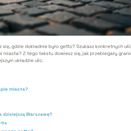
 się, gdzie dokładnie było getto? Szukasz konkretnych ulic
i miasta? Z tego tekstu dowiesz się, jak przebiegały gran
jszym układzie ulic.
apie miasta?
a dzisiejszą Warszawę?
etta