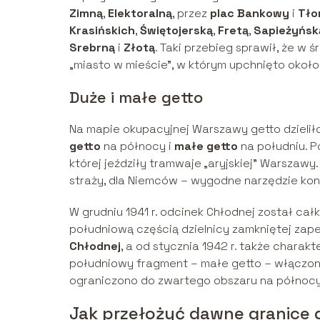
Zimną
,
Elektoralną
, przez
plac Bankowy
i
Tło
Krasińskich
,
Świętojerską
,
Fretą
,
Sapieżyńsk
Srebrną
i
Złotą
. Taki przebieg sprawił, że w
„miasto w mieście”, w którym upchnięto okoł
Duże i małe getto
Na mapie okupacyjnej Warszawy getto dzieliło
getto
na północy i
małe getto
na południu. P
której jeździły tramwaje „aryjskiej” Warszawy
straży, dla Niemców – wygodne narzędzie kont
W grudniu 1941 r. odcinek Chłodnej został ca
południową częścią dzielnicy zamkniętej zape
Chłodnej
, a od stycznia 1942 r. także charakt
południowy fragment – małe getto – włączono
ograniczono do zwartego obszaru na północy
Jak przełożyć dawne granice 