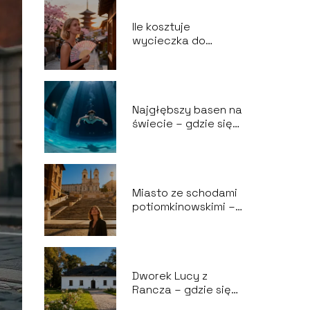
Ile kosztuje
wycieczka do
Japonii? Praktyczny
poradnik
Najgłębszy basen na
świecie – gdzie się
znajduje i ile ma
metrów?
Miasto ze schodami
potiomkinowskimi –
historia i
ciekawostki
Dworek Lucy z
Rancza – gdzie się
znajduje i jak