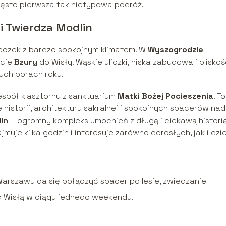
zęsto pierwsza tak nietypowa podróż.
i Twierdza Modlin
steczek z bardzo spokojnym klimatem. W
Wyszogrodzie
ście
Bzury
do Wisły. Wąskie uliczki, niska zabudowa i blisko
nych porach roku.
espół klasztorny z sanktuarium
Matki Bożej Pocieszenia
. To
 historii, architektury sakralnej i spokojnych spacerów nad
in
– ogromny kompleks umocnień z długą i ciekawą histori
uje kilka godzin i interesuje zarówno dorosłych, jak i dzie
Warszawy da się połączyć spacer po lesie, zwiedzanie
d Wisłą w ciągu jednego weekendu.