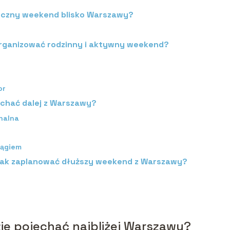
tyczny weekend blisko Warszawy?
zorganizować rodzinny i aktywny weekend?
or
jechać dalej z Warszawy?
onalna
iągiem
 jak zaplanować dłuższy weekend z Warszawy?
zie pojechać najbliżej Warszawy?