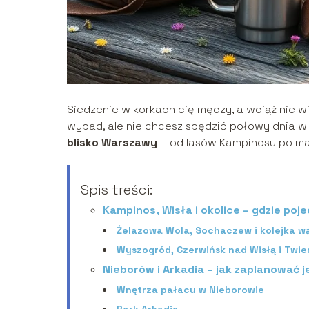
Siedzenie w korkach cię męczy, a wciąż nie w
wypad, ale nie chcesz spędzić połowy dnia w 
blisko Warszawy
– od lasów Kampinosu po maz
Spis treści:
Kampinos, Wisła i okolice – gdzie poj
Żelazowa Wola, Sochaczew i kolejka 
Wyszogród, Czerwińsk nad Wisłą i Twie
Nieborów i Arkadia – jak zaplanować
Wnętrza pałacu w Nieborowie
Park Arkadia