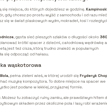
ą się miejsca, do których dojedziesz w godzinę.
Kampinosk
bór, gdy chcesz po prostu wyjść z samochodu i od razu mie
sz się w świat piaskowych wydm, mokradeł, łosi i rozległyc
rodnicze
, gęsta sieć pieszych szlaków o długości około
360
aplanować krótki spacer z dziećmi, całodniową wędrówkę a
etą jest też cisza, którą trudno znaleźć w popularnych
da się odpocząć od hałasu.
ejka wąskotorowa
Wola
, pełna zieleni wieś, w której urodził się
Fryderyk Chop
ychać muzykę kompozytora. To dobre miejsce na spacer we
zystko jest podane w lekkiej, przyjaznej formie.
w
. Możesz tu zobaczyć ruiny zamku, ale prawdziwym hitem d
abytkowym składem przez okoliczne pola i lasy robi wrażeni