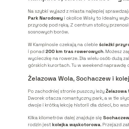
Na szybki wyjazd z miasta najlepiej sprawdzaj
Park Narodowy
i okolice Wisły to idealny wy
przyrodę pod ręką. Z centrum stolicy przenosi
sosnowych borów.
W Kampinosie czekają na ciebie
ścieżki przy
i ponad
200 km tras rowerowych
. Możesz z
wycieczkę na rowerze. Dla wielu osób dużą zal
górskich kurortach. Tu w weekend naprawdę 
Żelazowa Wola, Sochaczew i kol
Po zachodniej stronie puszczy leży
Żelazowa 
Dworek otacza romantyczny park, a w tle sł
dwoje i krótką lekcję historii dla dzieci, bo ws
Kilka kilometrów dalej znajduje się
Sochacze
rodzin jest
kolejka wąskotorowa
. Przejazd z