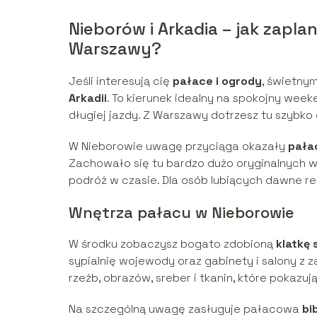
Nieborów i Arkadia – jak zapl
Warszawy?
Jeśli interesują cię
pałace i ogrody
, świetny
Arkadii
. To kierunek idealny na spokojny wee
długiej jazdy. Z Warszawy dotrzesz tu szybko
W Nieborowie uwagę przyciąga okazały
pała
Zachowało się tu bardzo dużo oryginalnych wn
podróż w czasie. Dla osób lubiących dawne re
Wnętrza pałacu w Nieborowie
W środku zobaczysz bogato zdobioną
klatkę
sypialnię wojewody oraz gabinety i salony z
rzeźb, obrazów, sreber i tkanin, które pokazują
Na szczególną uwagę zasługuje pałacowa
bi