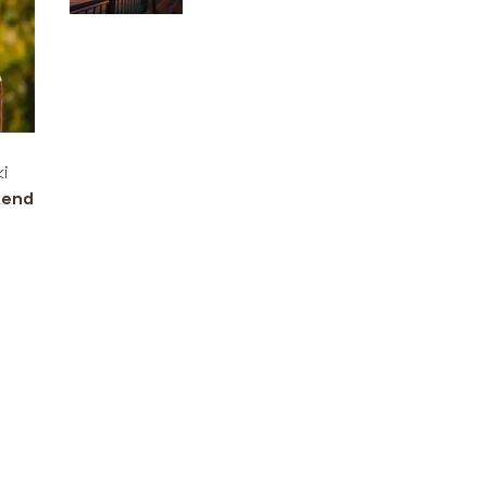
ciekawostki
ki
kend