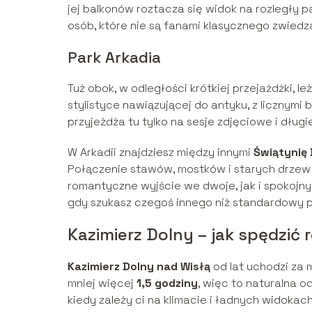
jej balkonów roztacza się widok na rozległy p
osób, które nie są fanami klasycznego zwied
Park Arkadia
Tuż obok, w odległości krótkiej przejażdżki, 
stylistyce nawiązującej do antyku, z licznym
przyjeżdża tu tylko na sesje zdjęciowe i długi
W Arkadii znajdziesz między innymi
Świątynię 
Połączenie stawów, mostków i starych drzew 
romantyczne wyjście we dwoje, jak i spokojny
gdy szukasz czegoś innego niż standardowy pa
Kazimierz Dolny – jak spędzi
Kazimierz Dolny nad Wisłą
od lat uchodzi za 
mniej więcej
1,5 godziny
, więc to naturalna 
kiedy zależy ci na klimacie i ładnych widok