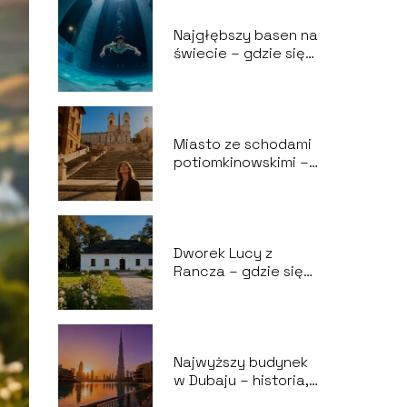
Najgłębszy basen na
świecie – gdzie się
znajduje i ile ma
metrów?
Miasto ze schodami
potiomkinowskimi –
historia i
ciekawostki
Dworek Lucy z
Rancza – gdzie się
znajduje i jak
wygląda?
Najwyższy budynek
w Dubaju – historia,
wysokość,