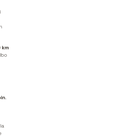
i
ć
h
 km
lbo
in
.
la
e