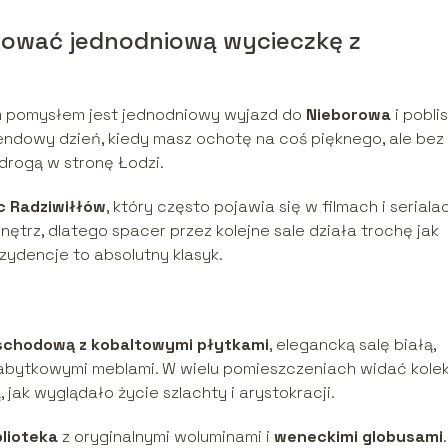
anować jednodniową wycieczkę z
m pomysłem jest jednodniowy wyjazd do
Nieborowa
i poblis
kendowy dzień, kiedy masz ochotę na coś pięknego, ale bez
 drogą w stronę Łodzi.
c Radziwiłłów
, który często pojawia się w filmach i seriala
ętrz, dlatego spacer przez kolejne sale działa trochę jak
zydencje to absolutny klasyk.
 schodową z kobaltowymi płytkami
, elegancką salę białą,
 zabytkowymi meblami. W wielu pomieszczeniach widać kole
, jak wyglądało życie szlachty i arystokracji.
blioteka
z oryginalnymi woluminami i
weneckimi globusami