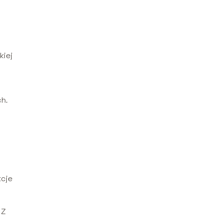
kiej
ch.
kcje
. Z