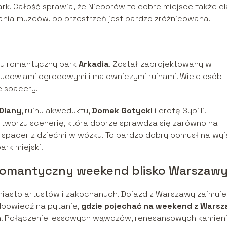
ark. Całość sprawia, że Nieborów to dobre miejsce także dl
zania muzeów, bo przestrzeń jest bardzo zróżnicowana.
leży romantyczny park
Arkadia
. Został zaprojektowany w
i budowlami ogrodowymi i malowniczymi ruinami. Wiele osób
e spacery.
Diany
, ruiny akweduktu,
Domek Gotycki
i grotę Sybilli.
tworzy scenerię, która dobrze sprawdza się zarówno na
 spacer z dziećmi w wózku. To bardzo dobry pomysł na wyj
rk miejski.
ć romantyczny weekend blisko Warszaw
miasto artystów i zakochanych. Dojazd z Warszawy zajmuje
odpowiedź na pytanie,
gdzie pojechać na weekend z Wars
ach. Połączenie lessowych wąwozów, renesansowych kamieni