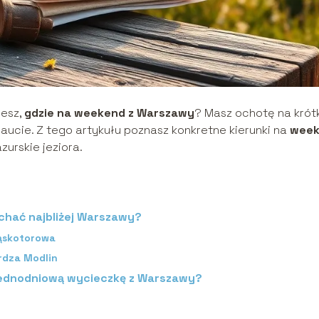
iesz,
gdzie na weekend z Warszawy
? Masz ochotę na krót
aucie. Z tego artykułu poznasz konkretne kierunki na
wee
urskie jeziora.
echać najbliżej Warszawy?
wąskotorowa
rdza Modlin
 jednodniową wycieczkę z Warszawy?