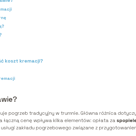
zawie?
emacji
rnę
ą?
?
ć koszt kremacji?
remacji
awie?
uje pogrzeb tradycyjny w trumnie. Główna różnica dotycz
 Na łączną cenę wpływa kilka elementów: opłata za
spopiel
z usługi zakładu pogrzebowego związane z przygotowaniem