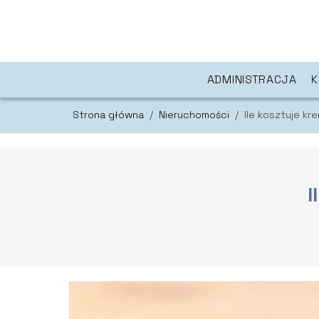
ADMINISTRACJA
K
Strona główna
/
Nieruchomości
/
Ile kosztuje k
I