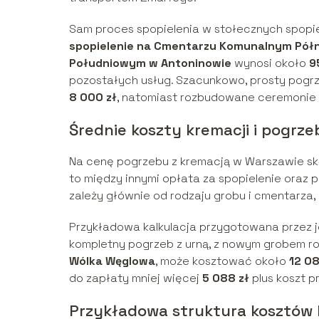
Sam proces spopielenia w stołecznych spopie
spopielenie na Cmentarzu Komunalnym Pół
Południowym w Antoninowie
wynosi około
9
pozostałych usług. Szacunkowo, prosty pogr
8 000 zł
, natomiast rozbudowane ceremonie
Średnie koszty kremacji i pogrze
Na cenę pogrzebu z kremacją w Warszawie skła
to między innymi opłata za spopielenie ora
zależy głównie od rodzaju grobu i cmentarza,
Przykładowa kalkulacja przygotowana przez
kompletny pogrzeb z urną, z nowym grobem 
Wólka Węglowa
, może kosztować około
12 08
do zapłaty mniej więcej
5 088 zł
plus koszt p
Przykładowa struktura kosztów 