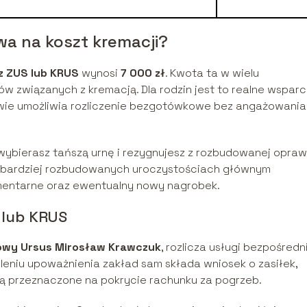
a na koszt kremacji?
z ZUS lub KRUS
wynosi
7 000 zł
. Kwota ta w wielu
związanych z kremacją. Dla rodzin jest to realne wsparci
ie umożliwia rozliczenie bezgotówkowe bez angażowania
ybierasz tańszą urnę i rezygnujesz z rozbudowanej opraw
zy bardziej rozbudowanych uroczystościach głównym
mentarne oraz ewentualny nowy nagrobek.
 lub KRUS
owy Ursus Mirosław Krawczuk
, rozlicza usługi bezpośredn
leniu upoważnienia zakład sam składa wniosek o zasiłek,
ą przeznaczone na pokrycie rachunku za pogrzeb.