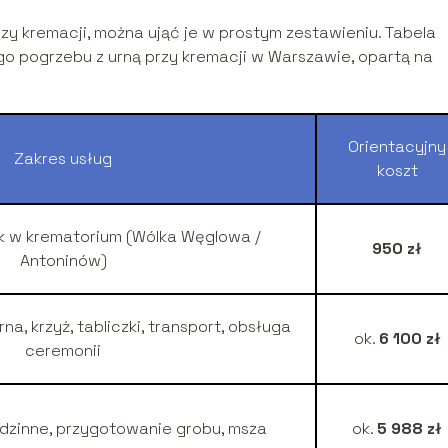
 kremacji, można ująć je w prostym zestawieniu. Tabela
ego pogrzebu z urną przy kremacji w Warszawie, opartą na
Orientacyjny
Zakres usług
koszt
k w krematorium (Wólka Węglowa /
950 zł
Antoninów)
a, krzyż, tabliczki, transport, obsługa
ok.
6 100 zł
ceremonii
dzinne, przygotowanie grobu, msza
ok.
5 988 zł