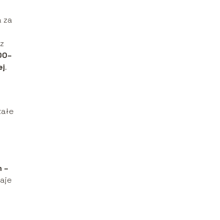
a za
az
00–
ej
.
tałe
 –
aje