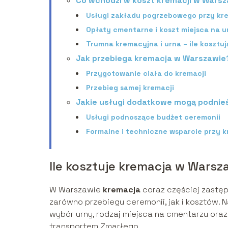
Co wchodzi w koszt kremacji w Wars
Usługi zakładu pogrzebowego przy kr
Opłaty cmentarne i koszt miejsca na u
Trumna kremacyjna i urna – ile kosztuj
Jak przebiega kremacja w Warszawie
Przygotowanie ciała do kremacji
Przebieg samej kremacji
Jakie usługi dodatkowe mogą podnieś
Usługi podnoszące budżet ceremonii
Formalne i techniczne wsparcie przy k
Ile kosztuje kremacja w Warsz
W Warszawie
kremacja
coraz częściej zastęp
zarówno przebiegu ceremonii, jak i kosztów.
wybór urny, rodzaj miejsca na cmentarzu ora
transportem Zmarłego.