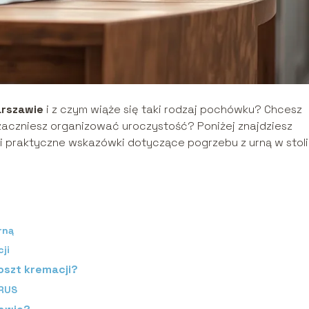
arszawie
i z czym wiąże się taki rodzaj pochówku? Chcesz
zaczniesz organizować uroczystość? Poniżej znajdziesz
 praktyczne wskazówki dotyczące pogrzebu z urną w stoli
rną
ji
oszt kremacji?
KRUS