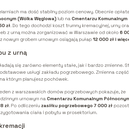
larniach ma dość stabilny poziom cenowy. Obecnie opłat
nocnym (Wólka Węglowa)
lub na
Cmentarzu Komunalnym
50 zł
. Do tego dochodzi koszt trumny kremacyjnej, urny or
zeb z urną można zorganizować w Warszawie od około
6 0
 z nowym grobem urnowym osiągają pułap
12 000 zł i więc
bu z urną
dają się zarówno elementy stałe, jak i bardzo zmienne. S
z podstawowe usługi zakładu pogrzebowego. Zmienna część
 na którym planujesz pochówek.
 jeden z warszawskich domów pogrzebowych pokazuje, że
rodzinnym urnowym na
Cmentarzu Komunalnym Północnym
8 zł
. Po odliczeniu
zasiłku pogrzebowego 7 000 zł
pozost
rzygotowania ciała i pobytu w prosektorium.
kremacji