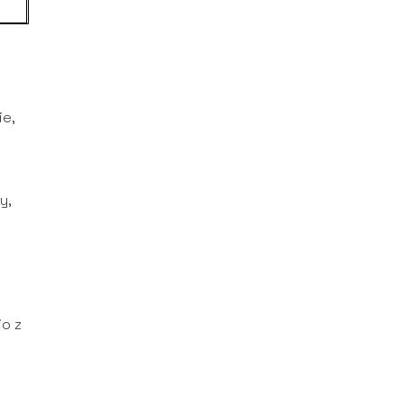
e,
y,
io z