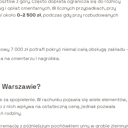
sztów z góry. Często dopłata ogranicza się do różnicy
ug i opłat cmentarnych. W licznych przypadkach, przy
i około
0–2 500 zł
, podczas gdy przy rozbudowanych
owy 7 000 zł potrafi pokryć niemal całą obsługę zakładu 
a na cmentarzu i nagrobka.
w Warszawie?
e za spopielenie. W rachunku pojawia się wiele elementów,
go z nich wpływa na ostateczną cenę, jednak pozwala
ń rodziny.
 kremację z późniejszym pochówkiem urny w grobie ziemny