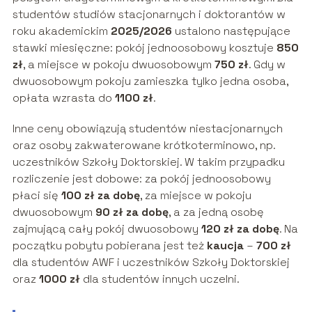
studentów studiów stacjonarnych i doktorantów w
roku akademickim
2025/2026
ustalono następujące
stawki miesięczne: pokój jednoosobowy kosztuje
850
zł
, a miejsce w pokoju dwuosobowym
750 zł
. Gdy w
dwuosobowym pokoju zamieszka tylko jedna osoba,
opłata wzrasta do
1100 zł
.
Inne ceny obowiązują studentów niestacjonarnych
oraz osoby zakwaterowane krótkoterminowo, np.
uczestników Szkoły Doktorskiej. W takim przypadku
rozliczenie jest dobowe: za pokój jednoosobowy
płaci się
100 zł za dobę
, za miejsce w pokoju
dwuosobowym
90 zł za dobę
, a za jedną osobę
zajmującą cały pokój dwuosobowy
120 zł za dobę
. Na
początku pobytu pobierana jest też
kaucja
–
700 zł
dla studentów AWF i uczestników Szkoły Doktorskiej
oraz
1000 zł
dla studentów innych uczelni.