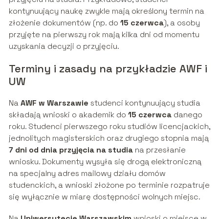
kontynuujący naukę zwykle mają określony termin na
złożenie dokumentów (np. do
15 czerwca
), a osoby
przyjęte na pierwszy rok mają kilka dni od momentu
uzyskania decyzji o przyjęciu.
Terminy i zasady na przykładzie AWF i
UW
Na
AWF w Warszawie
studenci kontynuujący studia
składają wnioski o akademik do
15 czerwca
danego
roku. Studenci pierwszego roku studiów licencjackich,
jednolitych magisterskich oraz drugiego stopnia mają
7 dni od dnia przyjęcia na studia
na przesłanie
wniosku. Dokumenty wysyła się drogą elektroniczną
na specjalny adres mailowy działu domów
studenckich, a wnioski złożone po terminie rozpatruje
się wyłącznie w miarę dostępności wolnych miejsc.
Na
Uniwersytecie Warszawskim
wnioski o miejsce w