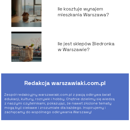
Ile kosztuje wynajem
mieszkania Warszawa?
Ile jest sklepów Biedronka
w Warszawie?
Redakcja warszawiaki.com.pl
Zespół redakcyjny warszawiaki.com.pl z pasją odkrywa świat
edukacji, kultury, rozrywki i hobby. Chętnie dzielimy się wiedzą
z naszymi czytelnikami, pokazując, że nawet złożone tematy
mogą być ciekawe i zrozumiałe dla każdego. Inspirujemy i
zachęcamy do wspólnego odkrywania Warszawy!