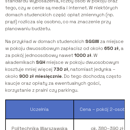
standardu wyposażenia, liczby osób w pokoju oraz
tego, czy w cenie są media i internet. W niektórych
domach studenckich część opłat zmiennych (np.
prąd) rozlicza się osobno, co ma znaczenie przy
planowaniu budżetu.
Na przykład w domach studenckich
SGGW
za miejsce
w pokoju dwuosobowym zapłacisz od około
650 zł
, a
za pokój jednoosobowy nawet
1000 zł
. W
akademikach
SGH
miejsce w pokoju dwuosobowym
kosztuje mniej więcej
730 zł
, natomiast jedynka –
około
900 zł miesięcznie
. Do tego dochodzą często
kaucje oraz opłaty za ewentualnych gości,
korzystanie z pralni czy parkingu.
Uczelnia
Cena – pokój 2-osobo
Politechnika Warszawska
ok. 380–390 zł