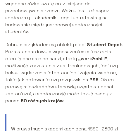
wygodne łóżko, szafę oraz miejsce do
przechowywania rzeczy. Ważny jest też aspekt
społeczn y – akademiki tego typu stawiają na
budowanie międzynarodowej społeczności
studentów.
Dobrym przykładem są obiekty sieci
Student Depot
.
Poza standardowym wyposażeniem mieszkania
oferują one sale do nauki, strefy
„work&chill”
,
możliwość korzystania z sal treningowych, jogi czy
boksu, wydarzenia integracyjne i zajęcia wspólne,
takie jak gotowanie czy rozgrywki na
PS5
. Około
połowę mieszkańców stanowią często studenci
zagraniczni, a społeczność może liczyć osoby z
ponad
50 różnych krajów
.
W prywatnych akademikach cena 1550–2890 zł