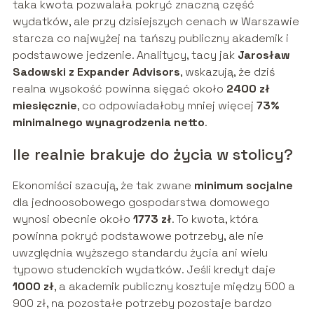
taka kwota pozwalała pokryć znaczną część
wydatków, ale przy dzisiejszych cenach w Warszawie
starcza co najwyżej na tańszy publiczny akademik i
podstawowe jedzenie. Analitycy, tacy jak
Jarosław
Sadowski z Expander Advisors
, wskazują, że dziś
realna wysokość powinna sięgać około
2400 zł
miesięcznie
, co odpowiadałoby mniej więcej
73%
minimalnego wynagrodzenia netto
.
Ile realnie brakuje do życia w stolicy?
Ekonomiści szacują, że tak zwane
minimum socjalne
dla jednoosobowego gospodarstwa domowego
wynosi obecnie około
1773 zł
. To kwota, która
powinna pokryć podstawowe potrzeby, ale nie
uwzględnia wyższego standardu życia ani wielu
typowo studenckich wydatków. Jeśli kredyt daje
1000 zł
, a akademik publiczny kosztuje między 500 a
900 zł, na pozostałe potrzeby pozostaje bardzo