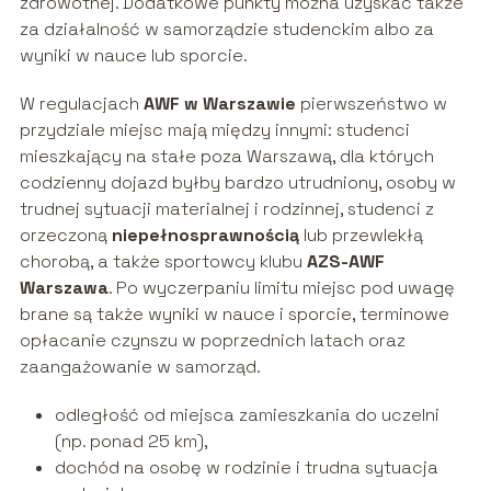
zdrowotnej. Dodatkowe punkty można uzyskać także
za działalność w samorządzie studenckim albo za
wyniki w nauce lub sporcie.
W regulacjach
AWF w Warszawie
pierwszeństwo w
przydziale miejsc mają między innymi: studenci
mieszkający na stałe poza Warszawą, dla których
codzienny dojazd byłby bardzo utrudniony, osoby w
trudnej sytuacji materialnej i rodzinnej, studenci z
orzeczoną
niepełnosprawnością
lub przewlekłą
chorobą, a także sportowcy klubu
AZS-AWF
Warszawa
. Po wyczerpaniu limitu miejsc pod uwagę
brane są także wyniki w nauce i sporcie, terminowe
opłacanie czynszu w poprzednich latach oraz
zaangażowanie w samorząd.
odległość od miejsca zamieszkania do uczelni
(np. ponad 25 km),
dochód na osobę w rodzinie i trudna sytuacja