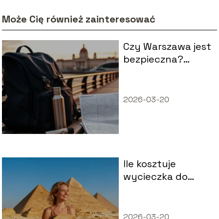
Może Cię również zainteresować
Czy Warszawa jest
bezpieczna?
Fakty i
praktyczne
wskazówki
2026-03-20
Ile kosztuje
wycieczka do
Egiptu na 7 dni?
2026-03-20