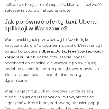
aplikacje oferują z kolei wsparcie klienta i możliwość
zgłoszenia sporu o naliczoną kwotę.
Jak porównać oferty taxi, Ubera i
aplikacji w Warszawie?
Warszawski rynek przewozowy to już nie tylko
klasyczna „taryfa” z kogutem na dachu. Mieszkańcy i
turyści korzystają z
Ubera, Bolta, FreeNow i aplikacji
korporacyjnych
. Każde rozwiązanie inaczej
podchodzi do cennika, ale wszędzie pojawiają się
podobne elementy: opłata początkowa, stawka za
kilometr, koszt czasu i ewentualne opłaty
dynamiczne.
W aplikacjach typu Uber końcowa kwota zależy
między innymi od urzędowych limitów, ale też od
algorytmów, które biorą pod uwagę aktualny popyt.
Gdy wiele osób zamawia przejazd w tym samym