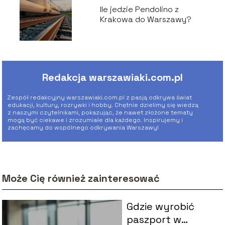
Ile jedzie Pendolino z
Krakowa do Warszawy?
Redakcja warszawiaki.com.pl
Zespół redakcyjny warszawiaki.com.pl z pasją odkrywa świat
edukacji, kultury, rozrywki i hobby. Chętnie dzielimy się wiedzą
z naszymi czytelnikami, pokazując, że nawet złożone tematy
mogą być ciekawe i zrozumiałe dla każdego. Inspirujemy i
zachęcamy do wspólnego odkrywania Warszawy!
Może Cię również zainteresować
Gdzie wyrobić
paszport w