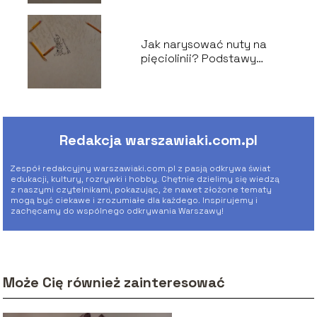
Jak narysować nuty na
pięciolinii? Podstawy
notacji muzycznej
Redakcja warszawiaki.com.pl
Zespół redakcyjny warszawiaki.com.pl z pasją odkrywa świat
edukacji, kultury, rozrywki i hobby. Chętnie dzielimy się wiedzą
z naszymi czytelnikami, pokazując, że nawet złożone tematy
mogą być ciekawe i zrozumiałe dla każdego. Inspirujemy i
zachęcamy do wspólnego odkrywania Warszawy!
Może Cię również zainteresować