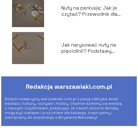
Nuty na perkusję: Jak je
czytać? Przewodnik dla
perkusistów
Jak narysować nuty na
pięciolinii? Podstawy
notacji muzycznej
Redakcja warszawiaki.com.pl
Zespół redakcyjny warszawiaki.com.pl z pasją odkrywa świat
edukacji, kultury, rozrywki i hobby. Chętnie dzielimy się wiedzą
z naszymi czytelnikami, pokazując, że nawet złożone tematy
mogą być ciekawe i zrozumiałe dla każdego. Inspirujemy i
zachęcamy do wspólnego odkrywania Warszawy!