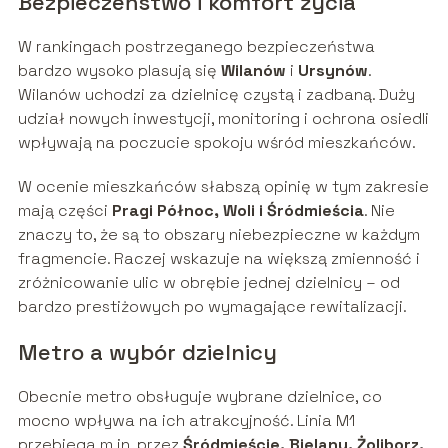
Bezpieczeństwo i komfort życia
W rankingach postrzeganego bezpieczeństwa
bardzo wysoko plasują się
Wilanów
i
Ursynów
.
Wilanów uchodzi za dzielnicę czystą i zadbaną. Duży
udział nowych inwestycji, monitoring i ochrona osiedli
wpływają na poczucie spokoju wśród mieszkańców.
W ocenie mieszkańców słabszą opinię w tym zakresie
mają części
Pragi Północ, Woli i Śródmieścia
. Nie
znaczy to, że są to obszary niebezpieczne w każdym
fragmencie. Raczej wskazuje na większą zmienność i
zróżnicowanie ulic w obrębie jednej dzielnicy – od
bardzo prestiżowych po wymagające rewitalizacji.
Metro a wybór dzielnicy
Obecnie metro obsługuje wybrane dzielnice, co
mocno wpływa na ich atrakcyjność. Linia M1
przebiega m.in. przez
Śródmieście, Bielany, Żoliborz,