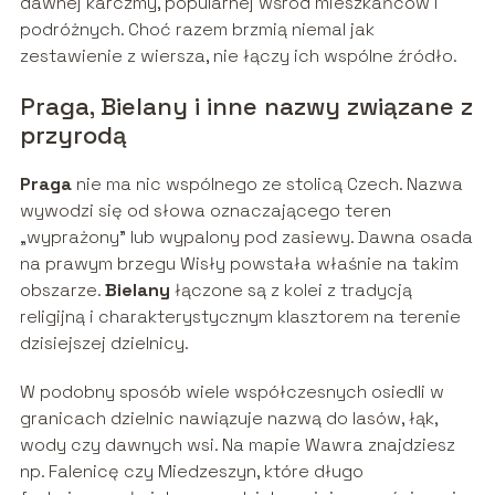
dawnej karczmy, popularnej wśród mieszkańców i
podróżnych. Choć razem brzmią niemal jak
zestawienie z wiersza, nie łączy ich wspólne źródło.
Praga, Bielany i inne nazwy związane z
przyrodą
Praga
nie ma nic wspólnego ze stolicą Czech. Nazwa
wywodzi się od słowa oznaczającego teren
„wyprażony” lub wypalony pod zasiewy. Dawna osada
na prawym brzegu Wisły powstała właśnie na takim
obszarze.
Bielany
łączone są z kolei z tradycją
religijną i charakterystycznym klasztorem na terenie
dzisiejszej dzielnicy.
W podobny sposób wiele współczesnych osiedli w
granicach dzielnic nawiązuje nazwą do lasów, łąk,
wody czy dawnych wsi. Na mapie Wawra znajdziesz
np. Falenicę czy Miedzeszyn, które długo