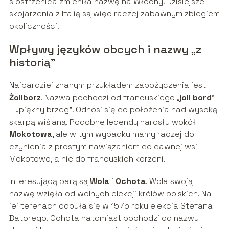
siostrzenica zmieniła nazwę na Włochy. Dzisiejsze
skojarzenia z Italią są więc raczej zabawnym zbiegiem
okoliczności.
Wpływy języków obcych i nazwy „z
historią”
Najbardziej znanym przykładem zapożyczenia jest
Żoliborz
. Nazwa pochodzi od francuskiego „
joli bord
”
– „piękny brzeg”. Odnosi się do położenia nad wysoką
skarpą wiślaną. Podobne legendy narosły wokół
Mokotowa
, ale w tym wypadku mamy raczej do
czynienia z prostym nawiązaniem do dawnej wsi
Mokotowo, a nie do francuskich korzeni.
Interesującą parą są
Wola
i
Ochota
. Wola swoją
nazwę wzięła od wolnych elekcji królów polskich. Na
jej terenach odbyła się w 1575 roku elekcja Stefana
Batorego. Ochota natomiast pochodzi od nazwy