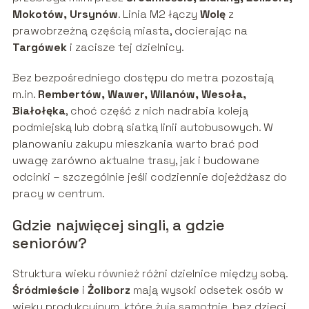
Mokotów, Ursynów
. Linia M2 łączy
Wolę
z
prawobrzeżną częścią miasta, docierając na
Targówek
i zacisze tej dzielnicy.
Bez bezpośredniego dostępu do metra pozostają
m.in.
Rembertów, Wawer, Wilanów, Wesoła,
Białołęka
, choć część z nich nadrabia koleją
podmiejską lub dobrą siatką linii autobusowych. W
planowaniu zakupu mieszkania warto brać pod
uwagę zarówno aktualne trasy, jak i budowane
odcinki – szczególnie jeśli codziennie dojeżdżasz do
pracy w centrum.
Gdzie najwięcej singli, a gdzie
seniorów?
Struktura wieku również różni dzielnice między sobą.
Śródmieście
i
Żoliborz
mają wysoki odsetek osób w
wieku produkcyjnym, które żyją samotnie, bez dzieci.