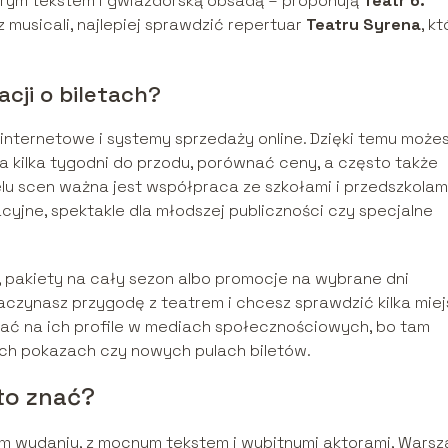
brym tekstem i gwiazdorską obsadą – proponują
Teatr 6.
sz musicali, najlepiej sprawdzić repertuar
Teatru Syrena
, kt
acji o biletach?
 internetowe i systemy sprzedaży online. Dzięki temu może
a kilka tygodni do przodu, porównać ceny, a często także
lu scen ważna jest współpraca ze szkołami i przedszkolami
cyjne, spektakle dla młodszej publiczności czy specjalne
, pakiety na cały sezon albo promocje na wybrane dni
zaczynasz przygodę z teatrem i chcesz sprawdzić kilka mie
dać na ich profile w mediach społecznościowych, bo tam
ych pokazach czy nowych pulach biletów.
to znać?
znym wydaniu, z mocnym tekstem i wybitnymi aktorami, Wars