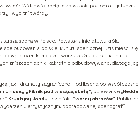
wy wybór. Widzowie cenią je za wysoki poziom artystyczny,
orzyli wybitni twórcy.
ajstarszą sceną w Polsce. Powstał z inicjatywy króla
ejsce budowania polskiej kultury scenicznej. Dziś mieści si
Narodową, a cały kompleks tworzy ważny punkt na mapie
ch zniszczeniach kilkakrotnie odbudowywano, dlatego je
ykę, jak i dramaty zagraniczne – od Ibsena po współczesn
n Lindsay „Piknik pod wiszącą skałą”
, pojawia się „
Hedd
erii
Krystyny Jandy
, takie jak „
Twórcy obrazów
”. Publicz
 wydarzeniu artystycznym, dopracowanej scenografii i