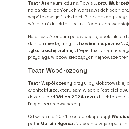
Teatr Ateneum
leży na Powiślu, przy
Wybrzeż
najbardziej cenionych warszawskich scen dram
współczesnymi tekstami. Przez dekady związani
wieloletni dyrektor teatru i jedna z najważnie
Na afiszu Ateneum pojawiają się spektakle, k
do nich między innymi „
To wiem na pewno
”, „
O
tylko trochę wolniej
”. Repertuar chętnie si
przyciąga widzów śledzących najnowsze tren
Teatr Współczesny
Teatr Współczesny
przy ulicy Mokotowskiej 
architekturze, który sam w sobie jest cieka
dekady, od
1981 do 2024 roku
, dyrektorem b
linię programową sceny.
Od września 2024 roku dyrekcję objął
Wojciec
pełni
Marcin Hycnar
. Na scenie występują zna