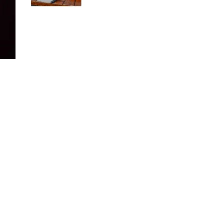
restauracje i knajpy