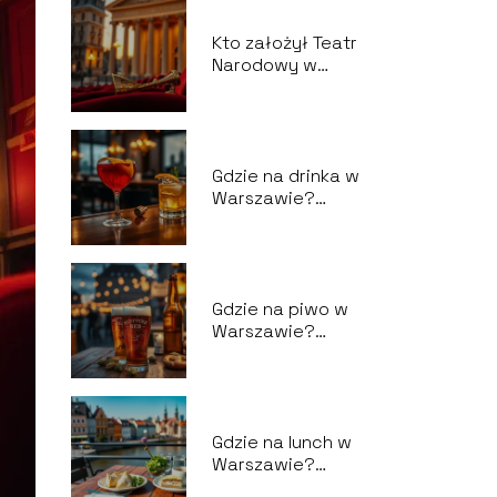
Kto założył Teatr
Narodowy w
Warszawie?
Gdzie na drinka w
Warszawie?
Najlepsze bary i
koktajle
Gdzie na piwo w
Warszawie?
Najlepsze puby i
lokale
Gdzie na lunch w
Warszawie?
Najlepsze