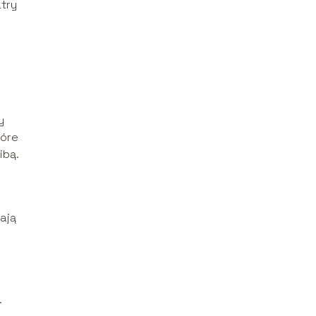
atry
y
tóre
ibą.
łają
.