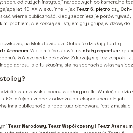
ąt scen, od dużych instytucji narodowych po kameralne te
ającą lat 40. XX wieku, inne – jak
Teatr 6. piętro
czy
Och-
yskać wierną publiczność. Kiedy zaczniesz je porównywać,
im: profilem, wielkością sal, stylem gry i grupą widzów, do
zrywkowe, na Mokotowie czy Ochocie działają teatry
atr Ateneum
. Wiele miejsc stawia na
stały repertuar
gran
roponują krótsze serie pokazów. Zdarzają się też zespoły, k
ednego adresu, ale tu skupimy się na scenach z własną siedz
stolicy?
podzielić warszawskie sceny według profilu. W mieście dzia
 także miejsca znane z odważnych, eksperymentalnych
hę inną publiczność, a repertuar planowany jest z myślą o
nymi
Teatr Narodowy
,
Teatr Współczesny
i
Teatr Ateneum