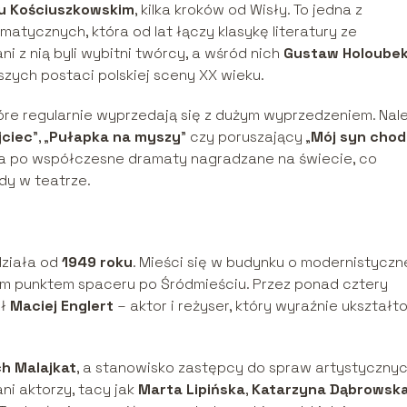
u Kościuszkowskim
, kilka kroków od Wisły. To jedna z
atycznych, która od lat łączy klasykę literatury ze
 z nią byli wybitni twórcy, a wśród nich
Gustaw Holoube
jszych postaci polskiej sceny XX wieku.
tóre regularnie wyprzedają się z dużym wyprzedzeniem. Nal
jciec
”, „
Pułapka na myszy
” czy poruszający „
Mój syn chodz
ęga po współczesne dramaty nagradzane na świecie, co
dy w teatrze.
działa od
1949 roku
. Mieści się w budynku o modernistyczn
wym punktem spaceru po Śródmieściu. Przez ponad cztery
ył
Maciej Englert
– aktor i reżyser, który wyraźnie ukształt
h Malajkat
, a stanowisko zastępcy do spraw artystyczny
ni aktorzy, tacy jak
Marta Lipińska
,
Katarzyna Dąbrowsk