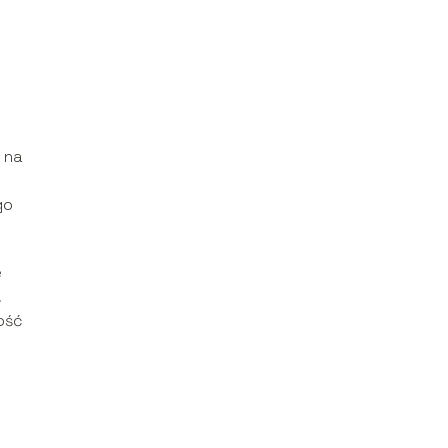
ę na
go
e
a
ność