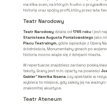
ma kilka scen, na których trudno o przypadko
historię oraz spójny profil, który przez lata tw
Teatr Narodowy
Teatr Narodowy
działa od
1765 roku
i jest n
Stanisława Augusta Poniatowskiego
jako mi
Placu Teatralnym
, gdzie sąsiaduje z Operą 
śródmieścia. Monumentalny gmach po wojenny
historia mocno wiąże się z dziejami miasta.
W repertuarze znajdziesz zarówno polską klas
teksty. Grany jest m.in. oparty na powieści
Joa
Gabler
”
Henrika Ibsena
czy spektakle w reżys
wybiera to miejsce, gdy zależy jej na ważnym
znakomitej akustyce.
Teatr Ateneum