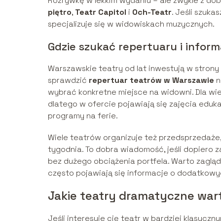
Rozrywkę w lekkim wydaniu – ale zwykle z do
piętro
,
Teatr Capitol
i
Och-Teatr
. Jeśli szuka
specjalizuje się w widowiskach muzycznych.
Gdzie szukać repertuaru i inform
Warszawskie teatry od lat inwestują w strony
sprawdzić
repertuar teatrów w Warszawie
n
wybrać konkretne miejsce na widowni. Dla wie
dlatego w ofercie pojawiają się zajęcia eduka
programy na ferie.
Wiele teatrów organizuje też przedsprzedaże
tygodnia. To dobra wiadomość, jeśli dopiero 
bez dużego obciążenia portfela. Warto zaglą
często pojawiają się informacje o dodatkow
Jakie teatry dramatyczne war
Jeśli interesuje cię teatr w bardziej klasyc