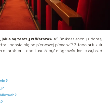
,
jakie są teatry w Warszawie
? Szukasz sceny z dobrą
óry porwie cię od pierwszej piosenki? Z tego artykułu
ch charakter i repertuar, żebyś mógł świadomie wybrać
wie?
cy?
 biletach?
ć?