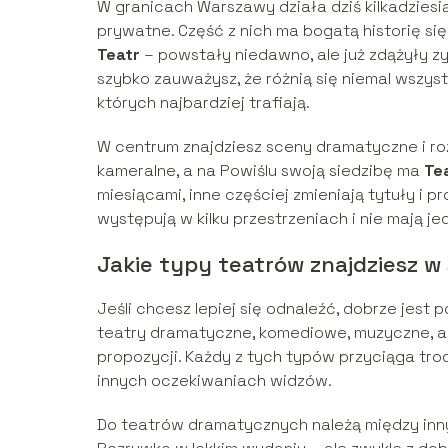
W granicach Warszawy działa dziś kilkadziesi
prywatne. Część z nich ma bogatą historię sięg
Teatr
– powstały niedawno, ale już zdążyły z
szybko zauważysz, że różnią się niemal wszystk
których najbardziej trafiają.
W centrum znajdziesz sceny dramatyczne i ro
kameralne, a na Powiślu swoją siedzibę ma
Te
miesiącami, inne częściej zmieniają tytuły i p
występują w kilku przestrzeniach i nie mają j
Jakie typy teatrów znajdziesz w 
Jeśli chcesz lepiej się odnaleźć, dobrze jest 
teatry dramatyczne, komediowe, muzyczne, a
propozycji. Każdy z tych typów przyciąga troc
innych oczekiwaniach widzów.
Do teatrów dramatycznych należą między in