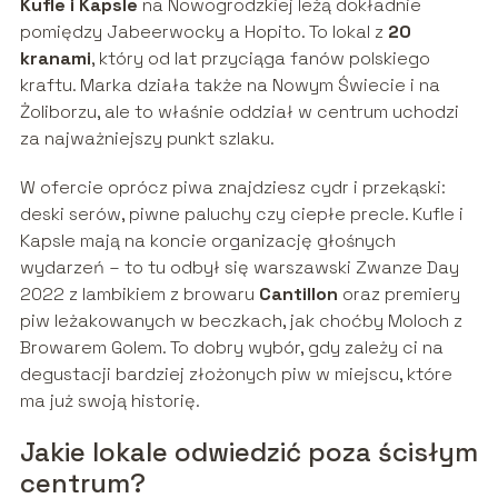
Kufle i Kapsle
na Nowogrodzkiej leżą dokładnie
pomiędzy Jabeerwocky a Hopito. To lokal z
20
kranami
, który od lat przyciąga fanów polskiego
kraftu. Marka działa także na Nowym Świecie i na
Żoliborzu, ale to właśnie oddział w centrum uchodzi
za najważniejszy punkt szlaku.
W ofercie oprócz piwa znajdziesz cydr i przekąski:
deski serów, piwne paluchy czy ciepłe precle. Kufle i
Kapsle mają na koncie organizację głośnych
wydarzeń – to tu odbył się warszawski Zwanze Day
2022 z lambikiem z browaru
Cantillon
oraz premiery
piw leżakowanych w beczkach, jak choćby Moloch z
Browarem Golem. To dobry wybór, gdy zależy ci na
degustacji bardziej złożonych piw w miejscu, które
ma już swoją historię.
Jakie lokale odwiedzić poza ścisłym
centrum?