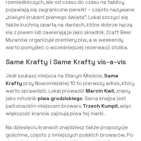
rzemieślniczych, ale od czasu do czasu na tablicy
pojawiają się zagraniczne perełki – często nazywane
„białymi krukami piwnego świata”. Lokal szczyci się
także kuchnią opartą na daniach, które dobrze łączą
się z piwem lub zawierają je jako składnik. Craft Beer
Muranów organizuje premiery piw, a w weekendy
warto pomyśleć o wcześniejszej rezerwacji stolika.
Same Krafty i Same Krafty vis-a-vis
Jeśli szukasz miejsca na Starym Mieście,
Same
Krafty
przy Nowomiejskiej 10 to pierwszy adres, który
warto sprawdzić. Lokal prowadzi
Marcin Kwil
, znany
jako miłośnik
piwa grodziskiego
. Sama knajpa jest
patronackim miejscem browaru
Trzech Kumpli
, więc
większość kranów zajmują piwa tej marki.
Na dziesięciu kranach znajdziesz także propozycje
gościnne, często z mniejszych polskich browarów. Po