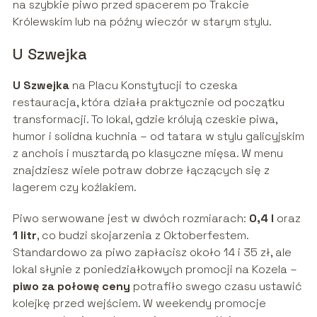
na szybkie piwo przed spacerem po Trakcie
Królewskim lub na późny wieczór w starym stylu.
U Szwejka
U Szwejka
na Placu Konstytucji to czeska
restauracja, która działa praktycznie od początku
transformacji. To lokal, gdzie królują czeskie piwa,
humor i solidna kuchnia – od tatara w stylu galicyjskim
z anchois i musztardą po klasyczne mięsa. W menu
znajdziesz wiele potraw dobrze łączących się z
lagerem czy koźlakiem.
Piwo serwowane jest w dwóch rozmiarach:
0,4 l
oraz
1 litr
, co budzi skojarzenia z Oktoberfestem.
Standardowo za piwo zapłacisz około 14 i 35 zł, ale
lokal słynie z poniedziałkowych promocji na Kozela –
piwo za połowę ceny
potrafiło swego czasu ustawić
kolejkę przed wejściem. W weekendy promocje