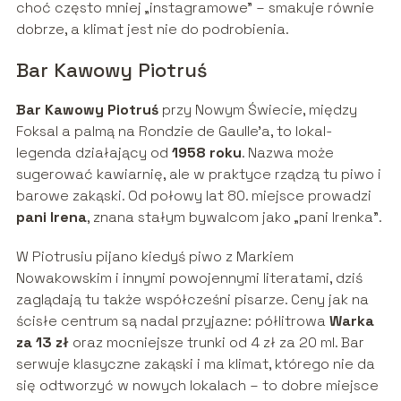
choć często mniej „instagramowe” – smakuje równie
dobrze, a klimat jest nie do podrobienia.
Bar Kawowy Piotruś
Bar Kawowy Piotruś
przy Nowym Świecie, między
Foksal a palmą na Rondzie de Gaulle’a, to lokal-
legenda działający od
1958 roku
. Nazwa może
sugerować kawiarnię, ale w praktyce rządzą tu piwo i
barowe zakąski. Od połowy lat 80. miejsce prowadzi
pani Irena
, znana stałym bywalcom jako „pani Irenka”.
W Piotrusiu pijano kiedyś piwo z Markiem
Nowakowskim i innymi powojennymi literatami, dziś
zaglądają tu także współcześni pisarze. Ceny jak na
ścisłe centrum są nadal przyjazne: półlitrowa
Warka
za 13 zł
oraz mocniejsze trunki od 4 zł za 20 ml. Bar
serwuje klasyczne zakąski i ma klimat, którego nie da
się odtworzyć w nowych lokalach – to dobre miejsce