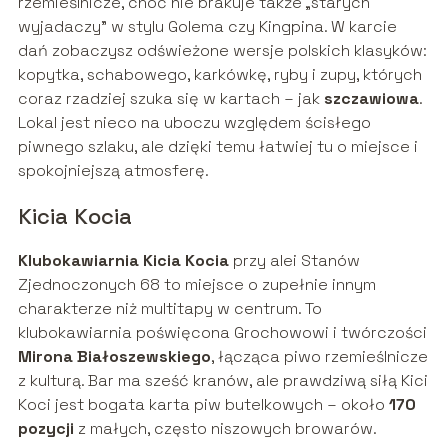
rzemieślnicze, choć nie brakuje także „starych
wyjadaczy” w stylu Golema czy Kingpina. W karcie
dań zobaczysz odświeżone wersje polskich klasyków:
kopytka, schabowego, karkówkę, ryby i zupy, których
coraz rzadziej szuka się w kartach – jak
szczawiowa
.
Lokal jest nieco na uboczu względem ścisłego
piwnego szlaku, ale dzięki temu łatwiej tu o miejsce i
spokojniejszą atmosferę.
Kicia Kocia
Klubokawiarnia Kicia Kocia
przy alei Stanów
Zjednoczonych 68 to miejsce o zupełnie innym
charakterze niż multitapy w centrum. To
klubokawiarnia poświęcona Grochowowi i twórczości
Mirona Białoszewskiego
, łącząca piwo rzemieślnicze
z kulturą. Bar ma sześć kranów, ale prawdziwą siłą Kici
Koci jest bogata karta piw butelkowych – około
170
pozycji
z małych, często niszowych browarów.