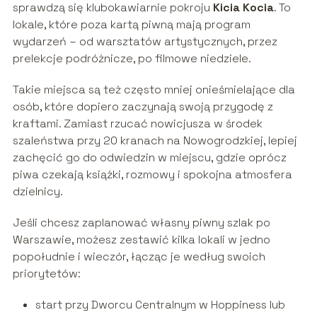
sprawdzą się klubokawiarnie pokroju
Kicia Kocia
. To
lokale, które poza kartą piwną mają program
wydarzeń – od warsztatów artystycznych, przez
prelekcje podróżnicze, po filmowe niedziele.
Takie miejsca są też często mniej onieśmielające dla
osób, które dopiero zaczynają swoją przygodę z
kraftami. Zamiast rzucać nowicjusza w środek
szaleństwa przy 20 kranach na Nowogrodzkiej, lepiej
zachęcić go do odwiedzin w miejscu, gdzie oprócz
piwa czekają książki, rozmowy i spokojna atmosfera
dzielnicy.
Jeśli chcesz zaplanować własny piwny szlak po
Warszawie, możesz zestawić kilka lokali w jedno
popołudnie i wieczór, łącząc je według swoich
priorytetów:
start przy Dworcu Centralnym w Hoppiness lub