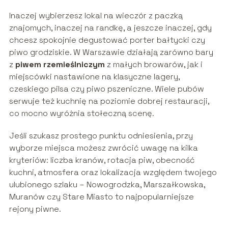
Inaczej wybierzesz lokal na wieczór z paczką
znajomych, inaczej na randkę, a jeszcze inaczej, gdy
chcesz spokojnie degustować porter bałtycki czy
piwo grodziskie. W Warszawie działają zarówno bary
z
piwem rzemieślniczym
z małych browarów, jak i
miejscówki nastawione na klasyczne lagery,
czeskiego pilsa czy piwo pszeniczne. Wiele pubów
serwuje też kuchnię na poziomie dobrej restauracji,
co mocno wyróżnia stołeczną scenę.
Jeśli szukasz prostego punktu odniesienia, przy
wyborze miejsca możesz zwrócić uwagę na kilka
kryteriów: liczba kranów, rotacja piw, obecność
kuchni, atmosfera oraz lokalizacja względem twojego
ulubionego szlaku – Nowogrodzka, Marszałkowska,
Muranów czy Stare Miasto to najpopularniejsze
rejony piwne.