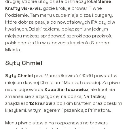
drugiej stronie ulicy działa bliźniaczy lokal
Same
Krafty vis-a-vis
, gdzie króluje browar Piwne
Podziemie. Tam menu uzupełniają pizza i burgery,
które dobrze pasują do nowofalowych IPA czy piw
kwaśnych. Dzięki takiemu połączeniu w jednym
miejscu możesz spróbować szerokiego przekroju
polskiego kraftu w otoczeniu kamienic Starego
Miasta.
Syty Chmiel
Syty Chmiel
przy Marszałkowskiej 10/16 powstał w
miejscu dawnej Chmielarni Marszałkowskiej. Za piwo
nadal odpowiada
Kuba Bartoszewicz
, ale kuchnia
zmieniła się z azjatyckiej na polską. Na tablicy
znajdziesz
12 kranów
z polskim kraftem oraz czeskimi
klasykami, w tym lagerem i pszenicą z Primatora.
Menu piwne stawia na rozpoznawalne browary