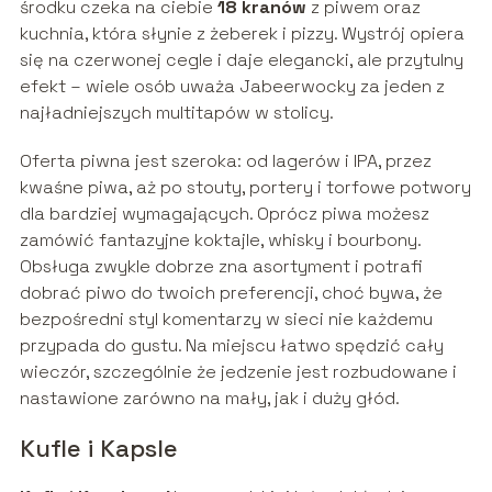
środku czeka na ciebie
18 kranów
z piwem oraz
kuchnia, która słynie z żeberek i pizzy. Wystrój opiera
się na czerwonej cegle i daje elegancki, ale przytulny
efekt – wiele osób uważa Jabeerwocky za jeden z
najładniejszych multitapów w stolicy.
Oferta piwna jest szeroka: od lagerów i IPA, przez
kwaśne piwa, aż po stouty, portery i torfowe potwory
dla bardziej wymagających. Oprócz piwa możesz
zamówić fantazyjne koktajle, whisky i bourbony.
Obsługa zwykle dobrze zna asortyment i potrafi
dobrać piwo do twoich preferencji, choć bywa, że
bezpośredni styl komentarzy w sieci nie każdemu
przypada do gustu. Na miejscu łatwo spędzić cały
wieczór, szczególnie że jedzenie jest rozbudowane i
nastawione zarówno na mały, jak i duży głód.
Kufle i Kapsle