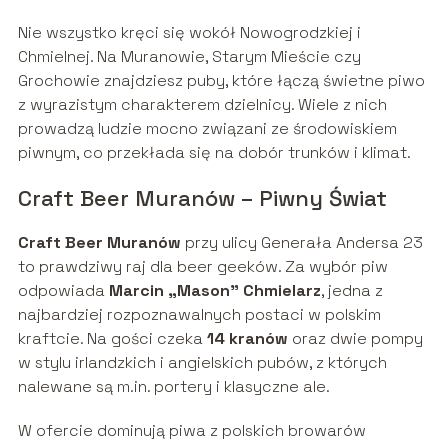
Nie wszystko kręci się wokół Nowogrodzkiej i
Chmielnej. Na Muranowie, Starym Mieście czy
Grochowie znajdziesz puby, które łączą świetne piwo
z wyrazistym charakterem dzielnicy. Wiele z nich
prowadzą ludzie mocno związani ze środowiskiem
piwnym, co przekłada się na dobór trunków i klimat.
Craft Beer Muranów – Piwny Świat
Craft Beer Muranów
przy ulicy Generała Andersa 23
to prawdziwy raj dla beer geeków. Za wybór piw
odpowiada
Marcin „Mason” Chmielarz
, jedna z
najbardziej rozpoznawalnych postaci w polskim
kraftcie. Na gości czeka
14 kranów
oraz dwie pompy
w stylu irlandzkich i angielskich pubów, z których
nalewane są m.in. portery i klasyczne ale.
W ofercie dominują piwa z polskich browarów