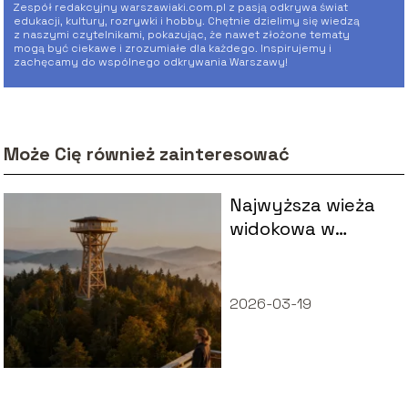
Zespół redakcyjny warszawiaki.com.pl z pasją odkrywa świat
edukacji, kultury, rozrywki i hobby. Chętnie dzielimy się wiedzą
z naszymi czytelnikami, pokazując, że nawet złożone tematy
mogą być ciekawe i zrozumiałe dla każdego. Inspirujemy i
zachęcamy do wspólnego odkrywania Warszawy!
Może Cię również zainteresować
Najwyższa wieża
widokowa w
Polsce – gdzie się
znajduje?
2026-03-19