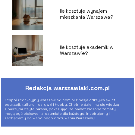
Ile kosztuje wynajem
mieszkania Warszawa?
Ile kosztuje akademik w
Warszawie?
Redakcja warszawiaki.com.pl
Zespół redakcyjny warszawiaki.com.pl z pasją odkrywa świat
edukacji, kultury, rozrywki i hobby. Chętnie dzielimy się wiedzą
z naszymi czytelnikami, pokazując, że nawet złożone tematy
mogą być ciekawe i zrozumiałe dla każdego. Inspirujemy i
zachęcamy do wspólnego odkrywania Warszawy!