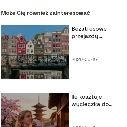
Może Cię również zainteresować
Bezstresowe
przejazdy
międzynarodowe
– jak zaplanować
wygodną podróż
2026-06-15
do Holandii?
Ile kosztuje
wycieczka do
Japonii?
Praktyczny
poradnik