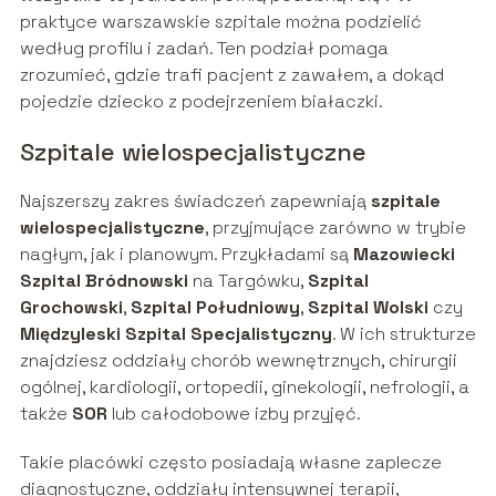
praktyce warszawskie szpitale można podzielić
według profilu i zadań. Ten podział pomaga
zrozumieć, gdzie trafi pacjent z zawałem, a dokąd
pojedzie dziecko z podejrzeniem białaczki.
Szpitale wielospecjalistyczne
Najszerszy zakres świadczeń zapewniają
szpitale
wielospecjalistyczne
, przyjmujące zarówno w trybie
nagłym, jak i planowym. Przykładami są
Mazowiecki
Szpital Bródnowski
na Targówku,
Szpital
Grochowski
,
Szpital Południowy
,
Szpital Wolski
czy
Międzyleski Szpital Specjalistyczny
. W ich strukturze
znajdziesz oddziały chorób wewnętrznych, chirurgii
ogólnej, kardiologii, ortopedii, ginekologii, nefrologii, a
także
SOR
lub całodobowe izby przyjęć.
Takie placówki często posiadają własne zaplecze
diagnostyczne, oddziały intensywnej terapii,