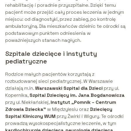
rehabilitację i poradnie przyszpitalne. Dzięki temu
pacjent może przejść cały proces leczenia w jednym
miejscu: od diagnostyki, przez zabieg, po kontrolę
ambulatoryjną. Dla mieszkańców dzielnic te ośrodki są
podstawowym punktem odniesienia w
poważniejszych stanach nagłych.
Szpitale dziecięce i instytuty
pediatryczne
Rodzice małych pacjentów korzystają z
rozbudowanej sieci pediatrycznej. W Warszawie
działają m.in.
Warszawski Szpital dla Dzieci
przy ul.
Kopernika,
Szpital Dziecięcy im. Jana Bogdanowicza
przy ul. Niekłańskiej,
Instytut „Pomnik – Centrum
Zdrowia Dziecka”
w Międzylesiu oraz
Dziecięcy
Szpital Kliniczny WUM
przy Żwirki i Wigury. Te ośrodki
prowadzą wysokospecjalistyczne leczenie, w tym
kardiochirurgię dziecięcą
,
neurologię dziecięcą
,