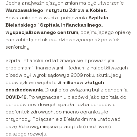
Jedną z najważniejszych zmian ma być utworzenie
Warszawskiego Instytutu Zdrowia Kobiet
.
Powstanie on w wyniku połączenia
Szpitala
Bielańskiego
i
Szpitala Inflanckasilnego,
wyspecjalizowanego centrum
, obejmującego opiekę
nad kobietą od okresu dziewczęcego aż po wiek
senioralny.
Szpital Inflancka od lat zmaga się z poważnymi
problemami finansowymi – jednym z najdotkliwszych
ciosów był wyrok sądowy z 2009 roku, skutkujący
obowiązkiem wypłaty
3 milionów złotych
odszkodowania
. Drugi cios związany był z pandemią
COVID‑19
. Po wyznaczeniu placówki jako szpitala do
porodów covidowych spadła liczba porodów u
pacjentek zdrowych, co mocno ograniczyło
przychody. Połączenie z Bielańskim ma uratować
bazę łóżkową, miejsca pracy i dać możliwość
dalszego rozwoju.