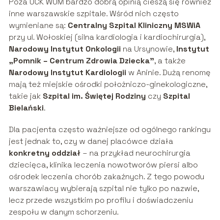
Poza UCK WUM bardzo dobrą opinią cieszą się również
inne warszawskie szpitale. Wśród nich często
wymieniane są:
Centralny Szpital Kliniczny MSWiA
przy ul. Wołoskiej (silna kardiologia i kardiochirurgia),
Narodowy Instytut Onkologii
na Ursynowie,
Instytut
„Pomnik – Centrum Zdrowia Dziecka”
, a także
Narodowy Instytut Kardiologii
w Aninie. Dużą renomę
mają też miejskie ośrodki położniczo-ginekologiczne,
takie jak
Szpital im. Świętej Rodziny
czy
Szpital
Bielański
.
Dla pacjenta często ważniejsze od ogólnego rankingu
jest jednak to, czy w danej placówce działa
konkretny oddział
– na przykład neurochirurgia
dziecięca, klinika leczenia nowotworów piersi albo
ośrodek leczenia chorób zakaźnych. Z tego powodu
warszawiacy wybierają szpital nie tylko po nazwie,
lecz przede wszystkim po profilu i doświadczeniu
zespołu w danym schorzeniu.