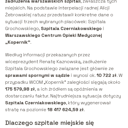
zadłużenia warszawskich szpitali
, zwłaszcza tych
miejskich. Na podstawie interpelacji radnej Alicji
Żebrowskiej ratusz przedstawił konkretne dane o
sytuacji trzech wybranych placówek: Szpitala
Grochowskiego,
Szpitala Czerniakowskiego
i
Warszawskiego Centrum Opieki Medycznej
„Kopernik”
.
Według informacji przekazanych przez
wiceprezydent Renatę Kaznowską, zadłużenie
Szpitala Grochowskiego związane jest głównie ze
sprawami spornymi w sądzie
i wynosi ok.
10 722 zł
. W
przypadku WCOM „Kopernik” zaległości sięgają około
175 579,98 zł
, a ich źródłem są opóźnienia w
dostarczaniu faktur. Najtrudniejsza sytuacja dotyczy
Szpitala Czerniakowskiego
, który wygenerował
stratę na poziomie
18 417 624,59 zł
.
Dlaczego szpitale miejskie się