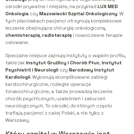
ośrodki prywatne i miejskie, na przykład
LUX MED
Onkologia
czy
Mazowiecki Szpital Onkologiczny
. W
tych placówkach pacjenci otrzymują kompleksowe
leczenie obejmujące chirurgię onkologiczną,
chemioterapię
,
radioterapię
i nowoczesne terapie
celowane.
Specjalne miejsce zajmują instytuty o wąskim profilu,
takie jak
Instytut Gruźlicy i Chorób Płuc
,
Instytut
Psychiatrii i Neurologii
czy
Narodowy Instytut
Kardiologii
. Wykonują skomplikowane zabiegi
kardiochirurgiczne, rozległe operacje
torakochirurgiczne, a także prowadzą leczenie
chorób psychicznych, uzależnień i zaburzeń
neurologicznych. To ośrodki, do których często
trafiają pacjenci z całej Polski, a nie tylko z
Warszawy.
Który szpital w Warszawie jest