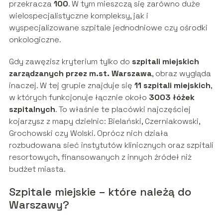
przekracza
100
. W tym mieszczą się zarówno duże
wielospecjalistyczne kompleksy, jak i
wyspecjalizowane szpitale jednodniowe czy ośrodki
onkologiczne.
Gdy zawęzisz kryterium tylko do
szpitali miejskich
zarządzanych przez m.st. Warszawa
, obraz wygląda
inaczej. W tej grupie znajduje się
11 szpitali miejskich
,
w których funkcjonuje łącznie około
3003 łóżek
szpitalnych
. To właśnie te placówki najczęściej
kojarzysz z mapy dzielnic: Bielański, Czerniakowski,
Grochowski czy Wolski. Oprócz nich działa
rozbudowana sieć instytutów klinicznych oraz szpitali
resortowych, finansowanych z innych źródeł niż
budżet miasta.
Szpitale miejskie – które należą do
Warszawy?