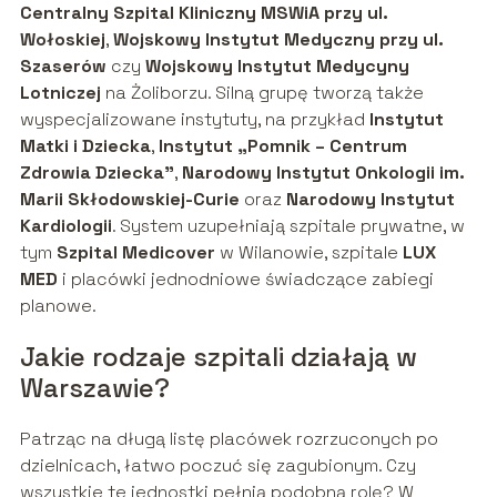
Centralny Szpital Kliniczny MSWiA przy ul.
Wołoskiej
,
Wojskowy Instytut Medyczny przy ul.
Szaserów
czy
Wojskowy Instytut Medycyny
Lotniczej
na Żoliborzu. Silną grupę tworzą także
wyspecjalizowane instytuty, na przykład
Instytut
Matki i Dziecka
,
Instytut „Pomnik – Centrum
Zdrowia Dziecka”
,
Narodowy Instytut Onkologii im.
Marii Skłodowskiej-Curie
oraz
Narodowy Instytut
Kardiologii
. System uzupełniają szpitale prywatne, w
tym
Szpital Medicover
w Wilanowie, szpitale
LUX
MED
i placówki jednodniowe świadczące zabiegi
planowe.
Jakie rodzaje szpitali działają w
Warszawie?
Patrząc na długą listę placówek rozrzuconych po
dzielnicach, łatwo poczuć się zagubionym. Czy
wszystkie te jednostki pełnią podobną rolę? W