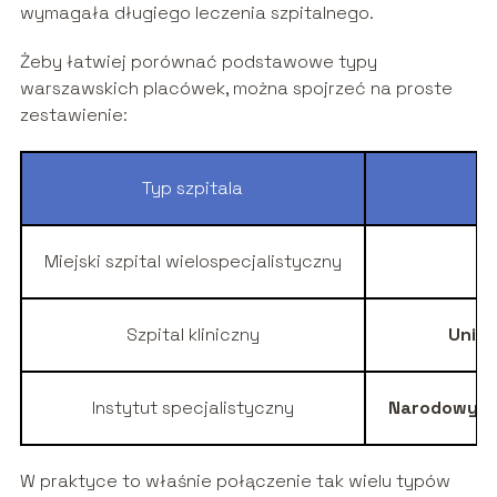
wymagała długiego leczenia szpitalnego.
Żeby łatwiej porównać podstawowe typy
warszawskich placówek, można spojrzeć na proste
zestawienie:
Typ szpitala
Miejski szpital wielospecjalistyczny
Sz
Szpital kliniczny
Uniwe
Instytut specjalistyczny
Narodowy In
W praktyce to właśnie połączenie tak wielu typów