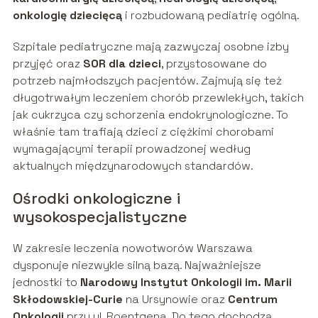
onkologię dziecięcą
i rozbudowaną pediatrię ogólną.
Szpitale pediatryczne mają zazwyczaj osobne izby
przyjęć oraz
SOR dla dzieci
, przystosowane do
potrzeb najmłodszych pacjentów. Zajmują się też
długotrwałym leczeniem chorób przewlekłych, takich
jak cukrzyca czy schorzenia endokrynologiczne. To
właśnie tam trafiają dzieci z ciężkimi chorobami
wymagającymi terapii prowadzonej według
aktualnych międzynarodowych standardów.
Ośrodki onkologiczne i
wysokospecjalistyczne
W zakresie leczenia nowotworów Warszawa
dysponuje niezwykle silną bazą. Najważniejsze
jednostki to
Narodowy Instytut Onkologii im. Marii
Skłodowskiej-Curie
na Ursynowie oraz
Centrum
Onkologii
przy ul. Roentgena. Do tego dochodzą