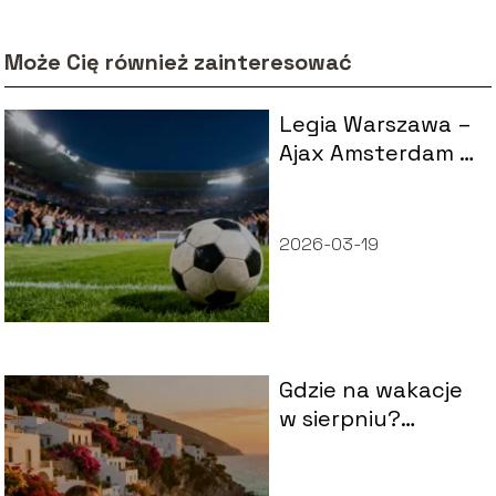
Może Cię również zainteresować
Legia Warszawa –
Ajax Amsterdam –
statystyki
meczów
2026-03-19
Gdzie na wakacje
w sierpniu?
Najlepsze kierunki
na urlop