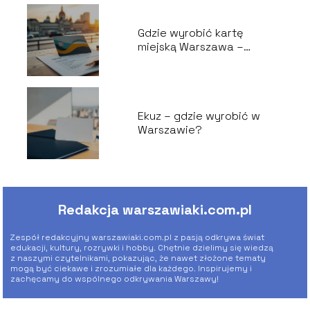
Gdzie wyrobić kartę
miejską Warszawa –
lokalizacje i wymagania
Ekuz – gdzie wyrobić w
Warszawie?
Redakcja warszawiaki.com.pl
Zespół redakcyjny warszawiaki.com.pl z pasją odkrywa świat
edukacji, kultury, rozrywki i hobby. Chętnie dzielimy się wiedzą
z naszymi czytelnikami, pokazując, że nawet złożone tematy
mogą być ciekawe i zrozumiałe dla każdego. Inspirujemy i
zachęcamy do wspólnego odkrywania Warszawy!