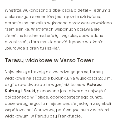
Wnętrza wykończono z dbałością o detal – jednym z
ciekawszych elementów jest ręcznie szkliwiona,
ceramiczna mozaika wykonana przez warszawskiego
rzemieślnika. W strefach wspólnych pojawia się
zieleń, naturalne materiały i wysoka, doświetlona
przestrzeń, która ma złagodzić typowe wrażenie
„biurowca z granitu i szkła”.
Tarasy widokowe w Varso Tower
Największą atrakcją dla zwiedzających są tarasy
widokowe na szczycie budynku. Na wysokości 230 m,
czyli około dwukrotnie wyżej niż taras w
Pałacu
Kultury i Nauki
, planowane jest otwarcie najwyżej
położonego w Polsce, ogólnodostępnego punktu
obserwacyjnego. To miejsce będzie jednym z symboli
współczesnej Warszawy, porównywalnym z wieżami
widokowymi w Paryżu czy Frankfurcie.