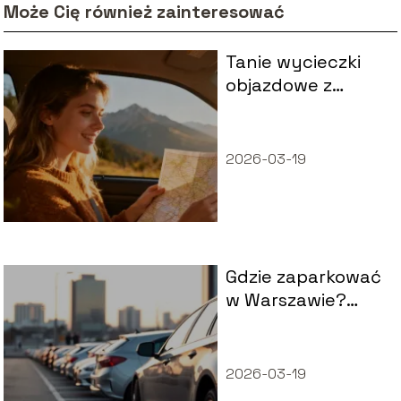
Może Cię również zainteresować
Tanie wycieczki
objazdowe z
Rzeszowa – gdzie
warto pojechać?
2026-03-19
Gdzie zaparkować
w Warszawie?
Przewodnik po
parkingach
2026-03-19