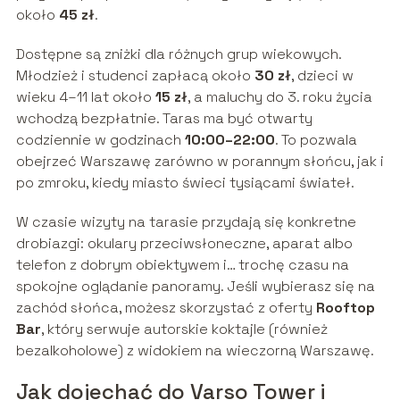
około
45 zł
.
Dostępne są zniżki dla różnych grup wiekowych.
Młodzież i studenci zapłacą około
30 zł
, dzieci w
wieku 4–11 lat około
15 zł
, a maluchy do 3. roku życia
wchodzą bezpłatnie. Taras ma być otwarty
codziennie w godzinach
10:00–22:00
. To pozwala
obejrzeć Warszawę zarówno w porannym słońcu, jak i
po zmroku, kiedy miasto świeci tysiącami świateł.
W czasie wizyty na tarasie przydają się konkretne
drobiazgi: okulary przeciwsłoneczne, aparat albo
telefon z dobrym obiektywem i… trochę czasu na
spokojne oglądanie panoramy. Jeśli wybierasz się na
zachód słońca, możesz skorzystać z oferty
Rooftop
Bar
, który serwuje autorskie koktajle (również
bezalkoholowe) z widokiem na wieczorną Warszawę.
Jak dojechać do Varso Tower i