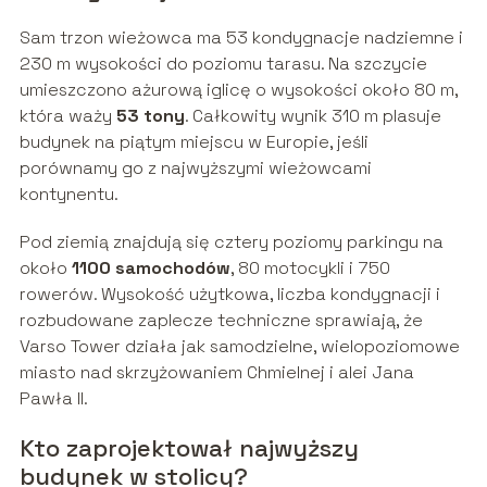
Sam trzon wieżowca ma 53 kondygnacje nadziemne i
230 m wysokości do poziomu tarasu. Na szczycie
umieszczono ażurową iglicę o wysokości około 80 m,
która waży
53 tony
. Całkowity wynik 310 m plasuje
budynek na piątym miejscu w Europie, jeśli
porównamy go z najwyższymi wieżowcami
kontynentu.
Pod ziemią znajdują się cztery poziomy parkingu na
około
1100 samochodów
, 80 motocykli i 750
rowerów. Wysokość użytkowa, liczba kondygnacji i
rozbudowane zaplecze techniczne sprawiają, że
Varso Tower działa jak samodzielne, wielopoziomowe
miasto nad skrzyżowaniem Chmielnej i alei Jana
Pawła II.
Kto zaprojektował najwyższy
budynek w stolicy?