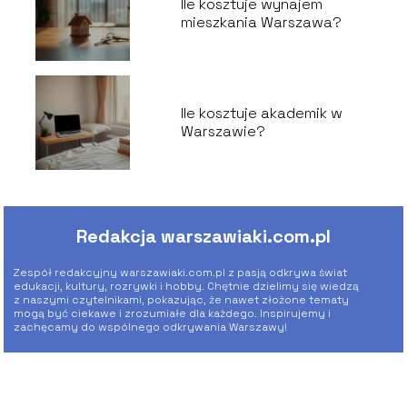
Ile kosztuje wynajem
mieszkania Warszawa?
Ile kosztuje akademik w
Warszawie?
Redakcja warszawiaki.com.pl
Zespół redakcyjny warszawiaki.com.pl z pasją odkrywa świat
edukacji, kultury, rozrywki i hobby. Chętnie dzielimy się wiedzą
z naszymi czytelnikami, pokazując, że nawet złożone tematy
mogą być ciekawe i zrozumiałe dla każdego. Inspirujemy i
zachęcamy do wspólnego odkrywania Warszawy!