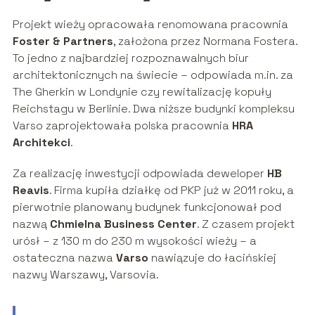
Projekt wieży opracowała renomowana pracownia
Foster & Partners
, założona przez Normana Fostera.
To jedno z najbardziej rozpoznawalnych biur
architektonicznych na świecie – odpowiada m.in. za
The Gherkin w Londynie czy rewitalizację kopuły
Reichstagu w Berlinie. Dwa niższe budynki kompleksu
Varso zaprojektowała polska pracownia
HRA
Architekci
.
Za realizację inwestycji odpowiada deweloper
HB
Reavis
. Firma kupiła działkę od PKP już w 2011 roku, a
pierwotnie planowany budynek funkcjonował pod
nazwą
Chmielna Business Center
. Z czasem projekt
urósł – z 130 m do 230 m wysokości wieży – a
ostateczna nazwa
Varso
nawiązuje do łacińskiej
nazwy Warszawy, Varsovia.