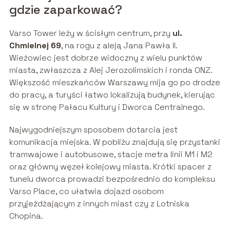
gdzie zaparkować?
Varso Tower leży w ścisłym centrum, przy
ul.
Chmielnej 69
, na rogu z aleją Jana Pawła II.
Wieżowiec jest dobrze widoczny z wielu punktów
miasta, zwłaszcza z Alej Jerozolimskich i ronda ONZ.
Większość mieszkańców Warszawy mija go po drodze
do pracy, a turyści łatwo lokalizują budynek, kierując
się w stronę Pałacu Kultury i Dworca Centralnego.
Najwygodniejszym sposobem dotarcia jest
komunikacja miejska. W pobliżu znajdują się przystanki
tramwajowe i autobusowe, stacje metra linii M1 i M2
oraz główny węzeł kolejowy miasta. Krótki spacer z
tunelu dworca prowadzi bezpośrednio do kompleksu
Varso Place, co ułatwia dojazd osobom
przyjeżdżającym z innych miast czy z Lotniska
Chopina.