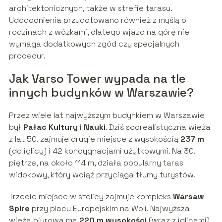
architektonicznych, także w strefie tarasu.
Udogodnienia przygotowano również z myślą o
rodzinach z wózkami, dlatego wjazd na górę nie
wymaga dodatkowych zgód czy specjalnych
procedur.
Jak Varso Tower wypada na tle
innych budynków w Warszawie?
Przez wiele lat najwyższym budynkiem w Warszawie
był
Pałac Kultury i Nauki
. Dziś socrealistyczna wieża
z lat 50. zajmuje drugie miejsce z wysokością
237 m
(do iglicy) i 42 kondygnacjami użytkowymi. Na 30.
piętrze, na około 114 m, działa popularny taras
widokowy, który wciąż przyciąga tłumy turystów.
Trzecie miejsce w stolicy zajmuje kompleks
Warsaw
Spire
przy placu Europejskim na Woli. Najwyższa
wieża biurowa ma
220 m wysokości
(wraz z iglicami)