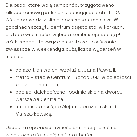
Dla osób, które wolą samochód, przygotowano
kilkupoziomowy parking na kondygnacjach -1 i -2.
Wjazd prowadzi z ulic otaczających kompleks. W
godzinach szczytu centrum często stoi w korkach,
dlatego wielu gości wybiera kombinację pociąg +
krótki spacer. To zwykle najszybsze rozwiązanie,
zwłaszcza w weekendy z dużą liczbą wydarzeń w
mieście.
dojazd tramwajem wzdłuż al. Jana Pawła II,
metro – stacje Centrum i Rondo ONZ w odległości
krótkiego spaceru,
pociągi dalekobieżne i podmiejskie na dworcu
Warszawa Centralna,
autobusy kursujące Alejami Jerozolimskimi i
Marszałkowską.
Osoby z niepełnosprawnościami mogą liczyć na
windy, szerokie przejścia i brak barier