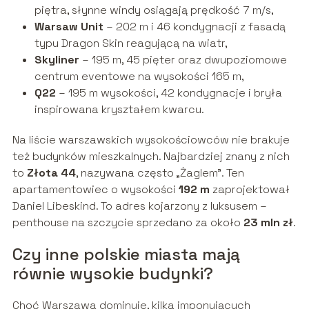
piętra, słynne windy osiągają prędkość 7 m/s,
Warsaw Unit
– 202 m i 46 kondygnacji z fasadą
typu Dragon Skin reagującą na wiatr,
Skyliner
– 195 m, 45 pięter oraz dwupoziomowe
centrum eventowe na wysokości 165 m,
Q22
– 195 m wysokości, 42 kondygnacje i bryła
inspirowana kryształem kwarcu.
Na liście warszawskich wysokościowców nie brakuje
też budynków mieszkalnych. Najbardziej znany z nich
to
Złota 44
, nazywana często „Żaglem”. Ten
apartamentowiec o wysokości
192 m
zaprojektował
Daniel Libeskind. To adres kojarzony z luksusem –
penthouse na szczycie sprzedano za około
23 mln zł
.
Czy inne polskie miasta mają
równie wysokie budynki?
Choć Warszawa dominuje, kilka imponujących