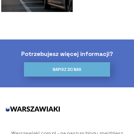
Potrzebujesz więcej informacji?
NAPISZ DO NAS
Warszawiaki.com.pl - na naszym blogu znajdziesz