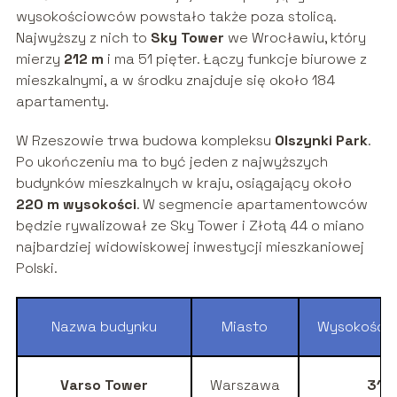
wysokościowców powstało także poza stolicą.
Najwyższy z nich to
Sky Tower
we Wrocławiu, który
mierzy
212 m
i ma 51 pięter. Łączy funkcje biurowe z
mieszkalnymi, a w środku znajduje się około 184
apartamenty.
W Rzeszowie trwa budowa kompleksu
Olszynki Park
.
Po ukończeniu ma to być jeden z najwyższych
budynków mieszkalnych w kraju, osiągający około
220 m wysokości
. W segmencie apartamentowców
będzie rywalizował ze Sky Tower i Złotą 44 o miano
najbardziej widowiskowej inwestycji mieszkaniowej
Polski.
Nazwa budynku
Miasto
Wysokość c
Varso Tower
Warszawa
310