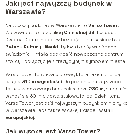
Jaki jest najwyższy budynek w
Warszawie?
Najwyższy budynek w Warszawie to
Varso Tower
.
Wieżowiec stoi przy ulicy
Chmielnej 69
, tuż obok
Dworca Centralnego i w bezpośrednim sąsiedztwie
Pałacu Kultury i Nauki
. Tę lokalizację wybierano
świadomie – miała podkreślić nowoczesne centrum
stolicy i połączyć je z tradycyjnym symbolem miasta.
Varso Tower to wieża biurowa, która razem z iglicą
osiąga
310 m wysokości
. Do poziomu najwyższego
tarasu widokowego budynek mierzy
230 m
, a nad nim
wznosi się 80–metrowa stalowa iglica. Dzięki temu
Varso Tower jest dziś najwyższym budynkiem nie tylko
w Warszawie, lecz także w całej Polsce i w
Unii
Europejskiej
.
Jak wysoka jest Varso Tower?