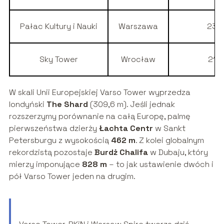
Pałac Kultury i Nauki
Warszawa
237
Sky Tower
Wrocław
212
W skali Unii Europejskiej Varso Tower wyprzedza
londyński
The Shard
(309,6 m). Jeśli jednak
rozszerzymy porównanie na całą Europę, palmę
pierwszeństwa dzierży
Łachta Centr
w Sankt
Petersburgu z wysokością
462 m
. Z kolei globalnym
rekordzistą pozostaje
Burdż Chalifa
w Dubaju, który
mierzy imponujące
828 m
– to jak ustawienie dwóch i
pół Varso Tower jeden na drugim.