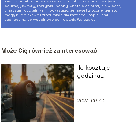
Zespół redakcyjny warszawiaki.com.pl z pasją odkrywa świat
edukacji, kultury, rozrywki i hobby. Chętnie dzielimy się wiedzą
z naszymi czytelnikami, pokazując, że nawet złożone tematy
mogą być ciekawe i zrozumiałe dla każdego. Inspirujemy i
zachęcamy do wspólnego odkrywania Warszawy!
Może Cię również zainteresować
Ile kosztuje
godzina
parkowania w
Warszawie?
2024-06-10