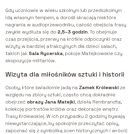
Gdy uczniowie w wieku szkolnym lub przedszkolnym
idą własnym tempem, a dorośli skracają niektóre
nagrania w audioprzewodniku, całość obejścia trasy
zwykle wydłuża się do
2,5–3 godzin
. To obejmuje
czas przejścia, przerwy na krótkie odpoczynki oraz
wizyty w bardziej atrakcyjnych dla dzieci salach,
takich jak
Sala Rycerska
, pokoje Matejkowskie czy
ekspozycje militariów.
Wizyta dla miłośników sztuki i historii
Osoby, które świadomie jadą na
Zamek Królewski
ze
względu na zbiory sztuki, często chcą dokładnie
obejrzeć
obrazy Jana Matejki
, dzieła Rembrandta,
kolekcję portretów królów oraz dekoracje wnętrz
Trasy Królewskiej. W ich przypadku 2 godziny bywają
niewystarczające, by spokojnie przeczytać opisy,
zapoznać się z symboliką scen historycznych i wrócić