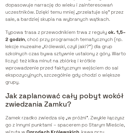
dopasowuje narrację do wieku i zainteresowań
uczestników. Dzięki temu mniej „przelatuje się” przez
sale, a bardziej skupia na wybranych wątkach.
Typowa trasa z przewodnikiem trwa z reguły
ok. 1,5–
2 godzin
, choć przy programach tematycznych (np.
lekcje muzealne „Królewski, czyli jaki?”) dla grup
szkolnych czas bywa sztywnie ustalony z góry. Warto
liczyć też kilka minut na zbiórkę i krótkie
wprowadzenie przed faktycznym wejściem do sal
ekspozycyjnych, szczególnie gdy chodzi o większe
grupy.
Jak zaplanować cały pobyt wokół
zwiedzania Zamku?
Zamek rzadko zwiedza się „w próżni”. Zwykle łączysz
go z innymi punktami – spacerem po Starym Mieście,
wizytą w
Ogrodach Królewskich
, kawą przy