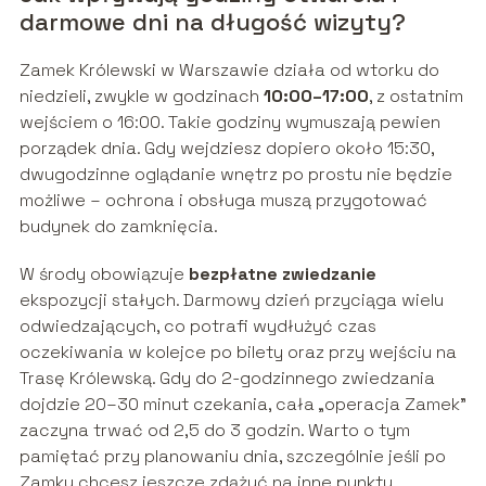
darmowe dni na długość wizyty?
Zamek Królewski w Warszawie działa od wtorku do
niedzieli, zwykle w godzinach
10:00–17:00
, z ostatnim
wejściem o 16:00. Takie godziny wymuszają pewien
porządek dnia. Gdy wejdziesz dopiero około 15:30,
dwugodzinne oglądanie wnętrz po prostu nie będzie
możliwe – ochrona i obsługa muszą przygotować
budynek do zamknięcia.
W środy obowiązuje
bezpłatne zwiedzanie
ekspozycji stałych. Darmowy dzień przyciąga wielu
odwiedzających, co potrafi wydłużyć czas
oczekiwania w kolejce po bilety oraz przy wejściu na
Trasę Królewską. Gdy do 2-godzinnego zwiedzania
dojdzie 20–30 minut czekania, cała „operacja Zamek”
zaczyna trwać od 2,5 do 3 godzin. Warto o tym
pamiętać przy planowaniu dnia, szczególnie jeśli po
Zamku chcesz jeszcze zdążyć na inne punkty