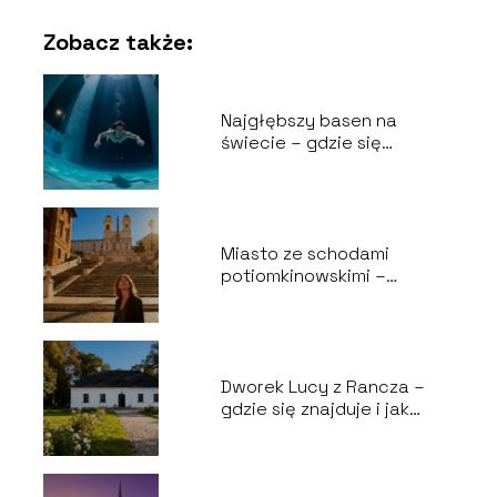
Zobacz także:
Najgłębszy basen na
świecie – gdzie się
znajduje i ile ma metrów?
Miasto ze schodami
potiomkinowskimi –
historia i ciekawostki
Dworek Lucy z Rancza –
gdzie się znajduje i jak
wygląda?