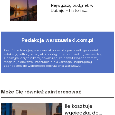
Najwyższy budynek w
Dubaju – historia,
wysokość, ciekawostki
Redakcja warszawiaki.com.pl
Zespół redakcyjny warszawiaki.com.pl z pasją odkrywa świat
edukacji, kultury, rozrywki i hobby. Chętnie dzielimy się wiedzą
z naszymi czytelnikami, pokazując, że nawet złożone tematy
mogą być ciekawe i zrozumiałe dla każdego. Inspirujemy i
zachęcamy do wspólnego odkrywania Warszawy!
Może Cię również zainteresować
Ile kosztuje
wycieczka do