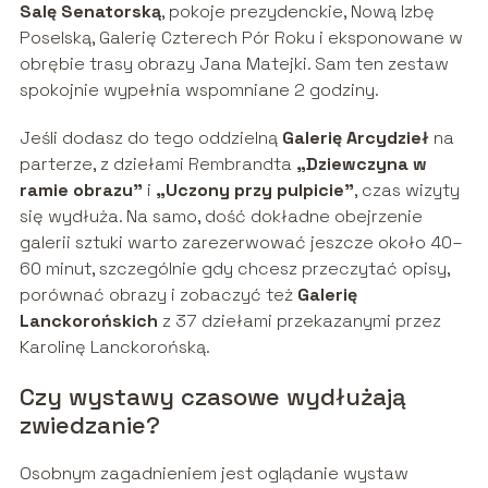
Salę Senatorską
, pokoje prezydenckie, Nową Izbę
Poselską, Galerię Czterech Pór Roku i eksponowane w
obrębie trasy obrazy Jana Matejki. Sam ten zestaw
spokojnie wypełnia wspomniane 2 godziny.
Jeśli dodasz do tego oddzielną
Galerię Arcydzieł
na
parterze, z dziełami Rembrandta
„Dziewczyna w
ramie obrazu”
i
„Uczony przy pulpicie”
, czas wizyty
się wydłuża. Na samo, dość dokładne obejrzenie
galerii sztuki warto zarezerwować jeszcze około 40–
60 minut, szczególnie gdy chcesz przeczytać opisy,
porównać obrazy i zobaczyć też
Galerię
Lanckorońskich
z 37 dziełami przekazanymi przez
Karolinę Lanckorońską.
Czy wystawy czasowe wydłużają
zwiedzanie?
Osobnym zagadnieniem jest oglądanie wystaw