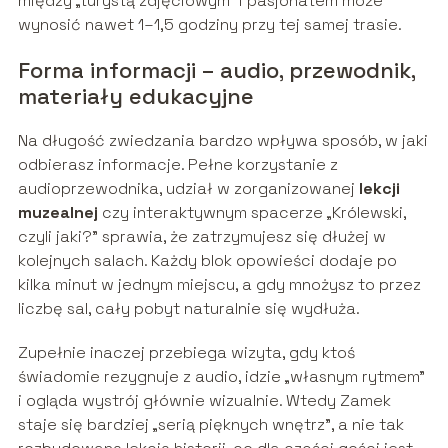
między „turystą zdjęciowym” i pasjonatem może
wynosić nawet 1–1,5 godziny przy tej samej trasie.
Forma informacji – audio, przewodnik,
materiały edukacyjne
Na długość zwiedzania bardzo wpływa sposób, w jaki
odbierasz informacje. Pełne korzystanie z
audioprzewodnika, udział w zorganizowanej
lekcji
muzealnej
czy interaktywnym spacerze „Królewski,
czyli jaki?” sprawia, że zatrzymujesz się dłużej w
kolejnych salach. Każdy blok opowieści dodaje po
kilka minut w jednym miejscu, a gdy mnożysz to przez
liczbę sal, cały pobyt naturalnie się wydłuża.
Zupełnie inaczej przebiega wizyta, gdy ktoś
świadomie rezygnuje z audio, idzie „własnym rytmem”
i ogląda wystrój głównie wizualnie. Wtedy Zamek
staje się bardziej „serią pięknych wnętrz”, a nie tak