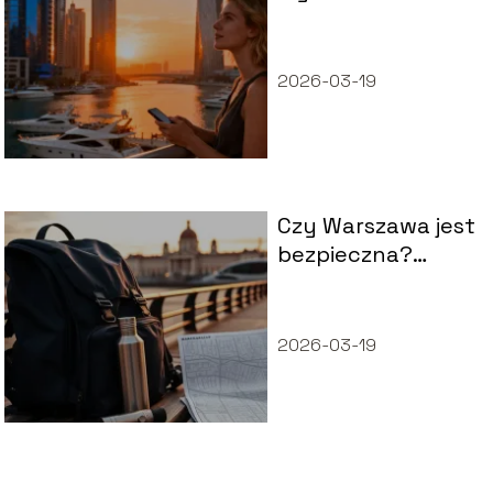
Dubaju? Poradnik
dla podróżujących
2026-03-19
Czy Warszawa jest
bezpieczna?
Fakty i
praktyczne
wskazówki
2026-03-19