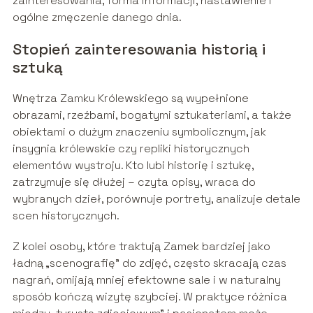
zainteresowania, forma informacji, nastawienie i
ogólne zmęczenie danego dnia.
Stopień zainteresowania historią i
sztuką
Wnętrza Zamku Królewskiego są wypełnione
obrazami, rzeźbami, bogatymi sztukateriami, a także
obiektami o dużym znaczeniu symbolicznym, jak
insygnia królewskie czy repliki historycznych
elementów wystroju. Kto lubi historię i sztukę,
zatrzymuje się dłużej – czyta opisy, wraca do
wybranych dzieł, porównuje portrety, analizuje detale
scen historycznych.
Z kolei osoby, które traktują Zamek bardziej jako
ładną „scenografię” do zdjęć, często skracają czas
nagrań, omijają mniej efektowne sale i w naturalny
sposób kończą wizytę szybciej. W praktyce różnica