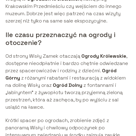
Krakowskim Przedmieściu czy wejściem do innego
muzeum. Dobrze jest więc patrzeć na czas wizyty
szerzej niż tylko na same sale ekspozycyjne.
Ile czasu przeznaczyć na ogrody i
otoczenie?
Od strony Wisły Zamek otaczają
Ogrody Królewskie
,
dostępne nieodpłatnie i bardzo chętnie odwiedzane
przez spacerowiczów i rodziny z dziećmi.
Ogród
Górny
z różanymi rabatami i restauracją z widokiem
na dolinę Wisły oraz
Ogród Dolny
z fontannami i
„labiryntem” z żywopłotu tworzą przyjemną zieloną
przestrzeń, która aż zachęca, by po wyjściu z sal
usiąść na ławce.
Krótki spacer po ogrodach, zrobienie zdjęć z
panoramą Wisły i chwilowy odpoczynek po
intensywnym zwiedzaniu w środku zajmują zwykle