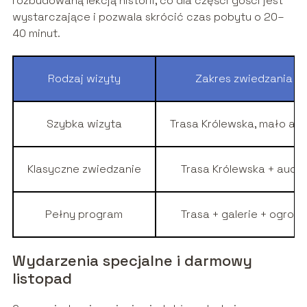
rozbudowaną lekcją historii, co dla części gości jest
wystarczające i pozwala skrócić czas pobytu o 20–
40 minut.
Rodzaj wizyty
Zakres zwiedzania
Szybka wizyta
Trasa Królewska, mało aud
Klasyczne zwiedzanie
Trasa Królewska + audio
Pełny program
Trasa + galerie + ogrody
Wydarzenia specjalne i darmowy
listopad