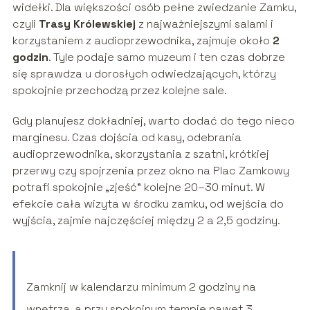
widełki. Dla większości osób pełne zwiedzanie Zamku,
czyli
Trasy Królewskiej
z najważniejszymi salami i
korzystaniem z audioprzewodnika, zajmuje około
2
godzin
. Tyle podaje samo muzeum i ten czas dobrze
się sprawdza u dorosłych odwiedzających, którzy
spokojnie przechodzą przez kolejne sale.
Gdy planujesz dokładniej, warto dodać do tego nieco
marginesu. Czas dojścia od kasy, odebrania
audioprzewodnika, skorzystania z szatni, krótkiej
przerwy czy spojrzenia przez okno na Plac Zamkowy
potrafi spokojnie „zjeść” kolejne 20–30 minut. W
efekcie cała wizyta w środku zamku, od wejścia do
wyjścia, zajmie najczęściej między 2 a 2,5 godziny.
Zamknij w kalendarzu minimum 2 godziny na
wnętrza, a przy spokojnym tempie nawet 3