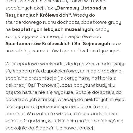
Czas zwiedzania zmienia się także w trakcie
specjalnych akcji, jak
„Darmowy Listopad w
Rezydencjach Królewskich”
. Wtedy do
standardowego ruchu dochodzą dodatkowe grupy
na
bezpłatnych lekcjach muzealnych
, osoby
korzystające z darmowych wejściówek do
Apartamentów Królewskich i Sal Sejmowych
oraz
uczestnicy warsztatów i spacerów tematycznych.
W listopadowe weekendy, kiedy na Zamku odbywają
się spacery międzypokoleniowe, animacje rodzinne,
specjalne prezentacje (jak oryginalny haft orła z
dekoracji Sali Tronowej), czas pobytu w budynku
często naturalnie się wydłuża. Goście dołączają do
dodatkowych atrakcji, wracają do niektórych miejsc,
czekają na rozpoczęcie spaceru o konkretnej
godzinie. W rezultacie wizyta, która standardowo
zajmuje 2 godziny, w takim dniu może rozciągnąć się
spokojnie do 3 godzin lub nawet dłużej.