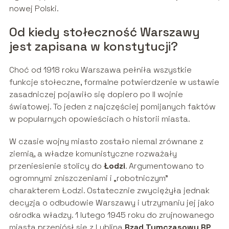
nowej Polski.
Od kiedy stołeczność Warszawy
jest zapisana w konstytucji?
Choć od 1918 roku Warszawa pełniła wszystkie
funkcje stołeczne, formalne potwierdzenie w ustawie
zasadniczej pojawiło się dopiero po II wojnie
światowej. To jeden z najczęściej pomijanych faktów
w popularnych opowieściach o historii miasta.
W czasie wojny miasto zostało niemal zrównane z
ziemią, a władze komunistyczne rozważały
przeniesienie stolicy do
Łodzi
. Argumentowano to
ogromnymi zniszczeniami i „robotniczym”
charakterem Łodzi. Ostatecznie zwyciężyła jednak
decyzja o odbudowie Warszawy i utrzymaniu jej jako
ośrodka władzy. 1 lutego 1945 roku do zrujnowanego
miasta przeniósł się z Lublina
Rząd Tymczasowy RP
.