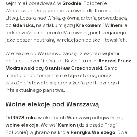
sejm miał obradować w
Grodnie
. Położenie
Warszawy było wygodne zarówno dla Korony, jak i
Litwy. Leżała nad Wisłą, główną arterią prowadzącą
do
Gdańska
, na szlaku między
Krakowem
i
Wilnem
, a
jednocześnie na terenie Mazowsza, postrzeganego
jako obszar neutralny w relacjach polsko-litewskich.
W efekcie do Warszawy zaczęli zjeżdżać wybitni
politycy, uczeni i pisarze. Bywali tu m.in.
Andrzej Frycz
Modrzewski
czy
Stanisław Orzechowski
. Samo
miasto, choć formalnie nie było stolicą, coraz
wyraźniej stawało się areną życia politycznego i
intelektualnego państwa.
Wolne elekcje pod Warszawą
Od
1573 roku
w okolicach Warszawy odbywały się
wolne elekcje
. We wsi
Kamion
(dziś część Pragi-
Południe) wybrano na króla
Henryka Walezego
. Dwa