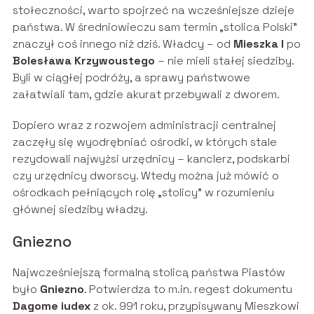
stołeczności, warto spojrzeć na wcześniejsze dzieje
państwa. W średniowieczu sam termin „stolica Polski”
znaczył coś innego niż dziś. Władcy – od
Mieszka I
po
Bolesława Krzywoustego
– nie mieli stałej siedziby.
Byli w ciągłej podróży, a sprawy państwowe
załatwiali tam, gdzie akurat przebywali z dworem.
Dopiero wraz z rozwojem administracji centralnej
zaczęły się wyodrębniać ośrodki, w których stale
rezydowali najwyżsi urzędnicy – kanclerz, podskarbi
czy urzędnicy dworscy. Wtedy można już mówić o
ośrodkach pełniących rolę „stolicy” w rozumieniu
głównej siedziby władzy.
Gniezno
Najwcześniejszą formalną stolicą państwa Piastów
było
Gniezno
. Potwierdza to m.in. regest dokumentu
Dagome iudex
z ok. 991 roku, przypisywany Mieszkowi