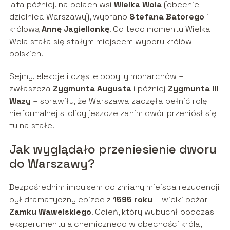
lata później, na polach wsi
Wielka Wola
(obecnie
dzielnica Warszawy), wybrano
Stefana Batorego
i
królową
Annę Jagiellonkę
. Od tego momentu Wielka
Wola stała się stałym miejscem wyboru królów
polskich.
Sejmy, elekcje i częste pobyty monarchów –
zwłaszcza
Zygmunta Augusta
i później
Zygmunta III
Wazy
– sprawiły, że Warszawa zaczęła pełnić rolę
nieformalnej stolicy jeszcze zanim dwór przeniósł się
tu na stałe.
Jak wyglądało przeniesienie dworu
do Warszawy?
Bezpośrednim impulsem do zmiany miejsca rezydencji
był dramatyczny epizod z
1595 roku
– wielki pożar
Zamku Wawelskiego
. Ogień, który wybuchł podczas
eksperymentu alchemicznego w obecności króla,