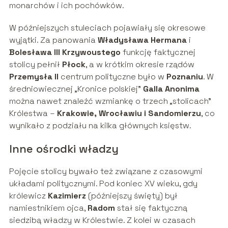
monarchów i ich pochówków.
W późniejszych stuleciach pojawiały się okresowe
wyjątki. Za panowania
Władysława Hermana
i
Bolesława III Krzywoustego
funkcję faktycznej
stolicy pełnił
Płock
, a w krótkim okresie rządów
Przemysła II
centrum polityczne było w
Poznaniu
. W
średniowiecznej „Kronice polskiej”
Galla Anonima
można nawet znaleźć wzmiankę o trzech „stolicach”
Królestwa –
Krakowie, Wrocławiu i Sandomierzu
, co
wynikało z podziału na kilka głównych księstw.
Inne ośrodki władzy
Pojęcie stolicy bywało też związane z czasowymi
układami politycznymi. Pod koniec XV wieku, gdy
królewicz
Kazimierz
(późniejszy święty) był
namiestnikiem ojca,
Radom
stał się faktyczną
siedzibą władzy w Królestwie. Z kolei w czasach