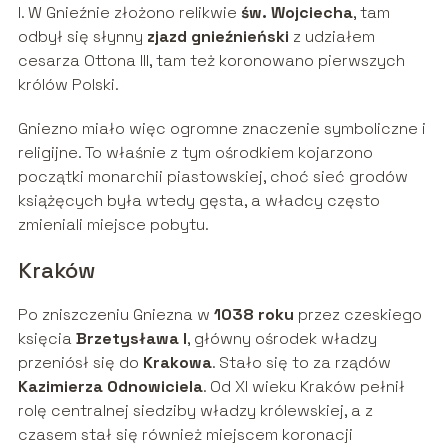
I. W Gnieźnie złożono relikwie
św. Wojciecha
, tam
odbył się słynny
zjazd gnieźnieński
z udziałem
cesarza Ottona III, tam też koronowano pierwszych
królów Polski.
Gniezno miało więc ogromne znaczenie symboliczne i
religijne. To właśnie z tym ośrodkiem kojarzono
początki monarchii piastowskiej, choć sieć grodów
książęcych była wtedy gęsta, a władcy często
zmieniali miejsce pobytu.
Kraków
Po zniszczeniu Gniezna w
1038 roku
przez czeskiego
księcia
Brzetysława I
, główny ośrodek władzy
przeniósł się do
Krakowa
. Stało się to za rządów
Kazimierza Odnowiciela
. Od XI wieku Kraków pełnił
rolę centralnej siedziby władzy królewskiej, a z
czasem stał się również miejscem koronacji