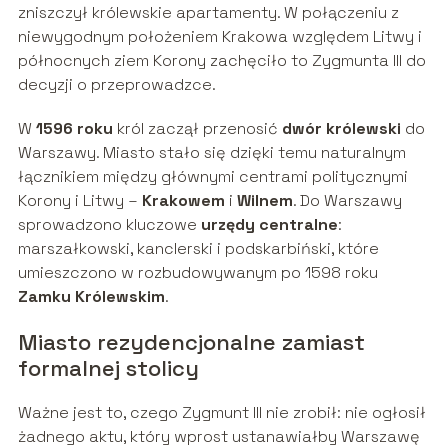
zniszczył królewskie apartamenty. W połączeniu z
niewygodnym położeniem Krakowa względem Litwy i
północnych ziem Korony zachęciło to Zygmunta III do
decyzji o przeprowadzce.
W
1596 roku
król zaczął przenosić
dwór królewski
do
Warszawy. Miasto stało się dzięki temu naturalnym
łącznikiem między głównymi centrami politycznymi
Korony i Litwy –
Krakowem
i
Wilnem
. Do Warszawy
sprowadzono kluczowe
urzędy centralne
:
marszałkowski, kanclerski i podskarbiński, które
umieszczono w rozbudowywanym po 1598 roku
Zamku Królewskim
.
Miasto rezydencjonalne zamiast
formalnej stolicy
Ważne jest to, czego Zygmunt III nie zrobił: nie ogłosił
żadnego aktu, który wprost ustanawiałby Warszawę