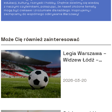
edukacji, kultury, rozrywki i hobby. Chętnie dzielimy się wiedzą
z naszymi czytelnikami, pokazując, że nawet złożone tematy
mogą być ciekawe i zrozumiałe dla każdego. Inspirujemy i
zachęcamy do wspólnego odkrywania Warszawy!
Może Cię również zainteresować
Legia Warszawa –
Widzew Łódź –
statystyki, wyniki,
historia
2026-03-20