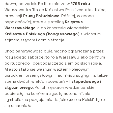
dawny porządek. Po III rozbiorze w
1795 roku
Warszawa trafiła do Królestwa Prus i została stolicą
prowincji
Prusy Południowe
. Później, w epoce
napoleońskiej, stała się stolicą
Księstwa
Warszawskiego
, a po kongresie wiedeńskim –
Królestwa Polskiego (kongresowego)
z własnym
sejmem, rządem i administracją.
Choć państwowość była mocno ograniczana przez
rosyjskiego zaborcę, to rola Warszawy jako centrum
politycznego i gospodarczego ziem polskich rosła.
Miasto stało się ważnym węzłem kolejowym,
ośrodkiem przemysłowym i administracyjnym, a także
sceną dwóch wielkich powstań –
listopadowego
i
styczniowego
. Po ich klęskach władze carskie
odbierały mu kolejne atrybuty autonomii, ale
symboliczna pozycja miasta jako „serca Polski” tylko
się umacniała.