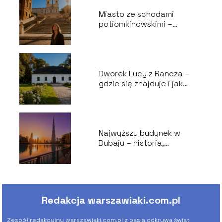
Miasto ze schodami
potiomkinowskimi –
historia i ciekawostki
Dworek Lucy z Rancza –
gdzie się znajduje i jak
wygląda?
Najwyższy budynek w
Dubaju – historia,
wysokość, ciekawostki
Redakcja warszawiaki.com.pl
Zespół redakcyjny warszawiaki.com.pl z pasją odkrywa świat