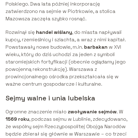
Polskiego. Dwa lata później inkorporację
zatwierdzono na sejmie w Piotrkowie, a stolica
Mazowsza zaczęła szybko rosnąć.
Rozwinął się
handel wiślany
, do miasta napływali
kupcy, rzemieślnicy i szlachta, a wraz z nimi kapitał.
Powstawały nowe budowle, m.in.
barbakan
w XVI
wieku, który do dziś uchodzi za jeden z symboli
staromiejskich fortyfikacji (obecnie oglądamy jego
powojenną rekonstrukcję). Warszawa z
prowincjonalnego ośrodka przekształcała się w
ważne centrum gospodarcze i kulturalne.
Sejmy walne i unia lubelska
Ogromne znaczenie miało
zwoływanie sejmów
. W
1569 roku
, podczas sejmu w Lublinie, zdecydowano,
że wspólny sejm Rzeczypospolitej Obojga Narodów
będzie zbierał się głównie w Warszawie – co trzeci