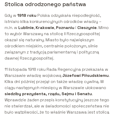
Stolica odrodzonego państwa
Gdy w
1918 roku
Polska odzyskała niepodległość,
istniało kilka konkurencyjnych ośrodków władzy –
m.in. w
Lublinie
,
Krakowie
,
Poznaniu
i
Cieszynie
. Mimo
to wybór Warszawy na stolicę II Rzeczypospolitej
okazał się naturalny. Miasto było największym
ośrodkiem miejskim, centralnie położonym, silnie
związanym z tradycją parlamentarną i polityczną
dawnej Rzeczypospolitej.
11 listopada 1918 roku Rada Regencyjna przekazała w
Warszawie władzę wojskową
Józefowi Piłsudskiemu
.
Kilka dni później przejął on także władzę cywilną. W
ciągu następnych miesięcy w Warszawie ulokowano
siedziby prezydenta, rządu, Sejmu i Senatu
.
Wprawdzie żaden przepis konstytucyjny jeszcze tego
nie stwierdzał, ale w świadomości społeczeństwa nie
było wątpliwości, że to właśnie Warszawa jest stolicą