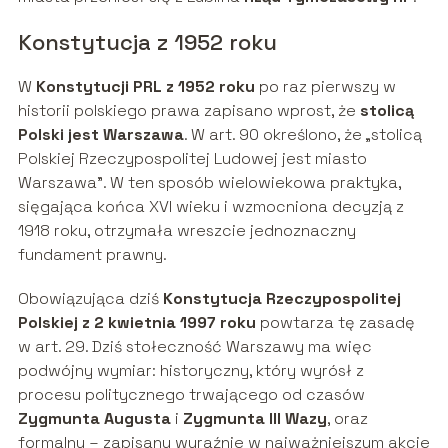
Konstytucja z 1952 roku
W
Konstytucji PRL z 1952 roku
po raz pierwszy w
historii polskiego prawa zapisano wprost, że
stolicą
Polski jest Warszawa
. W art. 90 określono, że „stolicą
Polskiej Rzeczypospolitej Ludowej jest miasto
Warszawa”. W ten sposób wielowiekowa praktyka,
sięgająca końca XVI wieku i wzmocniona decyzją z
1918 roku, otrzymała wreszcie jednoznaczny
fundament prawny.
Obowiązująca dziś
Konstytucja Rzeczypospolitej
Polskiej z 2 kwietnia 1997 roku
powtarza tę zasadę
w art. 29. Dziś stołeczność Warszawy ma więc
podwójny wymiar: historyczny, który wyrósł z
procesu politycznego trwającego od czasów
Zygmunta Augusta
i
Zygmunta III Wazy
, oraz
formalny – zapisany wyraźnie w najważniejszym akcie